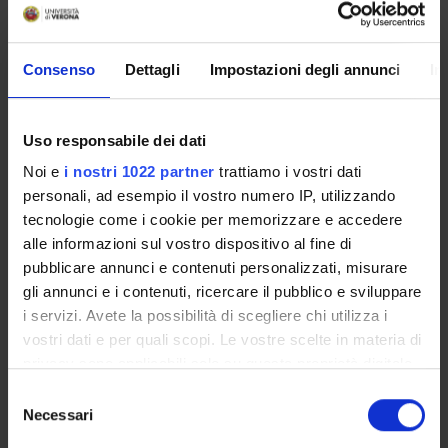
HIV Antibody Vaccine
Id prodotto:
Consenso
Dettagli
Impostazioni degli annunci
In
57970
Handle IRIS:
11562/345952
Uso responsabile dei dati
depositato il:
Noi e
i nostri 1022 partner
trattiamo i vostri dati
28 ottobre 2010
personali, ad esempio il vostro numero IP, utilizzando
ultima modifica:
tecnologie come i cookie per memorizzare e accedere
14 novembre 2022
alle informazioni sul vostro dispositivo al fine di
pubblicare annunci e contenuti personalizzati, misurare
Citazione bibliografica:
gli annunci e i contenuti, ricercare il pubblico e sviluppare
Astone, Dalila; Rossolillo, Paola; Matucci, Andrea;
i servizi. Avete la possibilità di scegliere chi utilizza i
Racchiolli, Pierpaolo;
Ruggiero, A.
;
Zipeto, Donato
,
Broad
vostri dati e per quali scopi. Le vostre scelte in materia di
spectrum neutralizing antibodies against HIV-1 elicited by
immunizing with fusion complexes and CD4-independent
privacy sono applicabili solo su questa proprietà digitale
gp120/41s.
,
Atti di "Europrise Network Annual
in cui avete effettuato le vostre scelte. È possibile
Selezione
Conference"
, Budapest , 15-18 Novembre 2009 ,
2009
modificare o revocare il proprio consenso in qualsiasi
Necessari
del
,
pp. 10-null
momento dalla Dichiarazione sui cookie o facendo clic
consenso