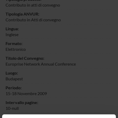
Contributo in atti di convegno
Tipologia ANVUR:
Contributo in Atti di convegno
Lingua:
Inglese
Formato:
Elettronico
Titolo del Convegno:
Europrise Network Annual Conference
Luogo:
Budapest
Periodo:
15-18 Novembre 2009
Intervallo pagine:
10-null
Parole chiave: