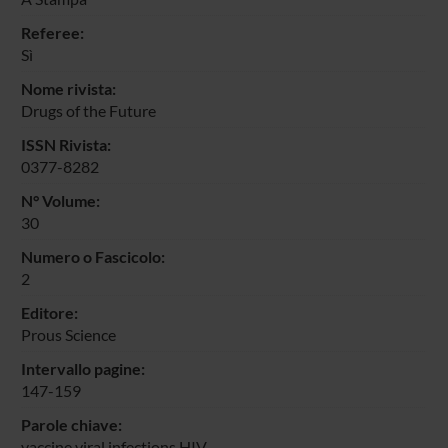
Referee:
Sì
Nome rivista:
Drugs of the Future
ISSN Rivista:
0377-8282
N° Volume:
30
Numero o Fascicolo:
2
Editore:
Prous Science
Intervallo pagine:
147-159
Parole chiave:
vaccine viral infections HIV