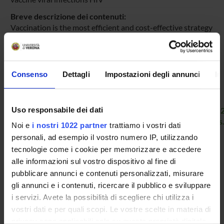
Breve descrizione dei contenuti:
Vaccination is the most efficient and cost-effective strategy
to prevent viral diseases and control infections. Through
vaccination it has been possible to achieve unprecedented
results, e.g. the worlwide eradication of very serious
infectious diseases such as smallpox.
Consenso
Dettagli
Impostazioni degli annunci
In
Pagina Web:
http://apps.webofknowledge.com/full_record.do?
Uso responsabile dei dati
product=WOS&search_mode=GeneralSearch&qid=3&SID=
http://journals.prous.com/journals/servlet/xmlxsl/pk_journa
Noi e
i nostri 1022 partner
trattiamo i vostri dati
p_JournalId=2&p_RefId=869229&p_IsPs=N
personali, ad esempio il vostro numero IP, utilizzando
Id prodotto:
tecnologie come i cookie per memorizzare e accedere
22366
alle informazioni sul vostro dispositivo al fine di
pubblicare annunci e contenuti personalizzati, misurare
Handle IRIS:
gli annunci e i contenuti, ricercare il pubblico e sviluppare
11562/302133
i servizi. Avete la possibilità di scegliere chi utilizza i
depositato il:
vostri dati e per quali scopi. Le vostre scelte in materia di
21 giugno 2012
privacy sono applicabili solo su questa proprietà digitale