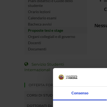
d
Piani didattici e Guide dello
studente
C
Orario lezioni
Calendario esami
Bacheca avvisi
Nessu
Proposte tesi e stage
Organi collegiali e di governo
Docenti
Documenti
Servizio Studenti
Internazionali
OFFERTA FORMATIVA
Consenso
CORSI DI STUDIO
DOTTORATI DI RICERCA E