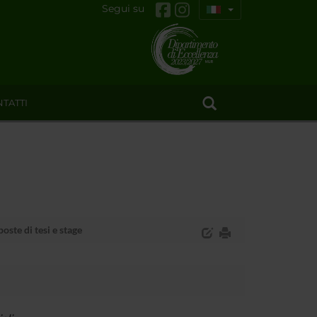
Segui su
TATTI
oste di tesi e stage