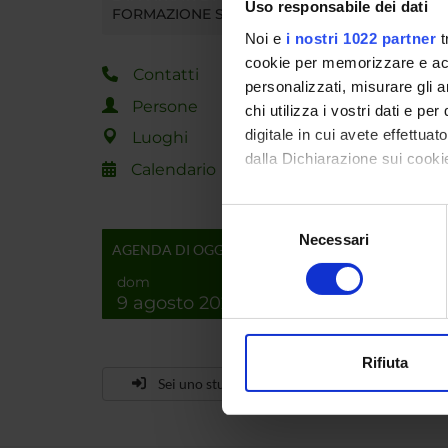
Uso responsabile dei dati
FORMAZIONE SUPERIORE
Noi e
i nostri 1022 partner
t
cookie per memorizzare e acce
Contatti
personalizzati, misurare gli an
Persone
chi utilizza i vostri dati e pe
digitale in cui avete effettua
Luoghi
dalla Dichiarazione sui cookie
Calendario
Con il tuo consenso, vorrem
Selezione
raccogliere informazi
Necessari
del
AGENDA DI OGGI
Identificare il tuo di
consenso
dom
digitali).
9 agosto 2026
Approfondisci come vengono el
modificare o ritirare il tuo 
Rifiuta
Utilizziamo i cookie per perso
Sei uno studente già iscritto?
nostro traffico. Condividiamo 
di analisi dei dati web, pubbl