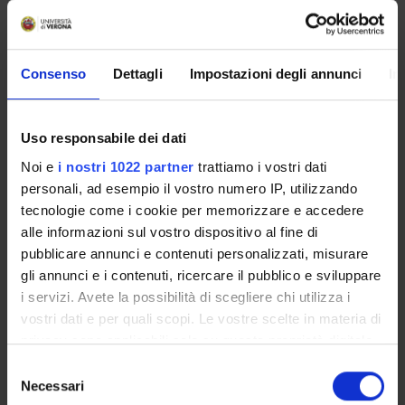
proteine del vino sia sotto un profilo quantitativo tramite
saggi colorimetrici che qualitativo con analisi
cromatografiche ed elettroforetiche. Infine ci si propone di
Consenso
Dettagli
Impostazioni degli annunci
In
eseguire saggi sulle modificazioni delle attività microbiche
relativamente ai batteri responsabili della fermentazione
malolattica. In questo senso si provvederà sia a trattare con
chitine e chitosano i vini verificando le modificazioni di
Uso responsabile dei dati
carica batterica sia inoculando batteri lattici in vini trattati
Noi e
i nostri 1022 partner
trattiamo i vostri dati
e non al fine di verificare l’effetto sulla proliferazione
personali, ad esempio il vostro numero IP, utilizzando
batterica della sottrazione di microelementi.
tecnologie come i cookie per memorizzare e accedere
alle informazioni sul vostro dispositivo al fine di
pubblicare annunci e contenuti personalizzati, misurare
gli annunci e i contenuti, ricercare il pubblico e sviluppare
Shahidi F, Arachchi JKV, Jeon YJ: Food applications of chitin
i servizi. Avete la possibilità di scegliere chi utilizza i
and chitosan. TRENDS IN FOOD SCIENCE &
vostri dati e per quali scopi. Le vostre scelte in materia di
TECHNOLOGY
privacy sono applicabili solo su questa proprietà digitale
10 (2): 37-51 FEB 1999
in cui avete effettuato le vostre scelte. È possibile
Selezione
modificare o revocare il proprio consenso in qualsiasi
Necessari
del
Juang RS, Wu FC, Tseng RL: Use of chemically modified