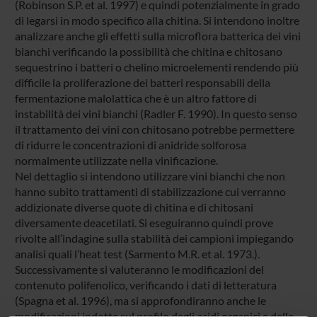
(Robinson S.P. et al. 1997) e quindi potenzialmente in grado
di legarsi in modo specifico alla chitina. Si intendono inoltre
analizzare anche gli effetti sulla microflora batterica dei vini
bianchi verificando la possibilità che chitina e chitosano
sequestrino i batteri o chelino microelementi rendendo più
difficile la proliferazione dei batteri responsabili della
fermentazione malolattica che è un altro fattore di
instabilità dei vini bianchi (Radler F. 1990). In questo senso
il trattamento dei vini con chitosano potrebbe permettere
di ridurre le concentrazioni di anidride solforosa
normalmente utilizzate nella vinificazione.
Nel dettaglio si intendono utilizzare vini bianchi che non
hanno subito trattamenti di stabilizzazione cui verranno
addizionate diverse quote di chitina e di chitosani
diversamente deacetilati. Si eseguiranno quindi prove
rivolte all’indagine sulla stabilità dei campioni impiegando
analisi quali l’heat test (Sarmento M.R. et al. 1973.).
Successivamente si valuteranno le modificazioni del
contenuto polifenolico, verificando i dati di letteratura
(Spagna et al. 1996), ma si approfondiranno anche le
modificazioni indotte sul profilo degli acidi organici e delle