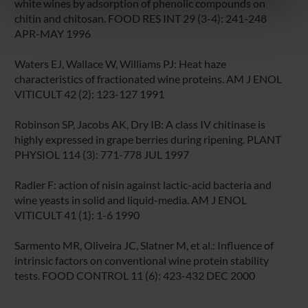
white wines by adsorption of phenolic compounds on
nostri partner che si occupano di analisi dei dati web,
chitin and chitosan. FOOD RES INT 29 (3-4): 241-248
pubblicità e social media, i quali potrebbero combinarle
APR-MAY 1996
con altre informazioni che hai fornito loro o che hanno
raccolto dal tuo utilizzo dei loro servizi.
Waters EJ, Wallace W, Williams PJ: Heat haze
characteristics of fractionated wine proteins. AM J ENOL
VITICULT 42 (2): 123-127 1991
Robinson SP, Jacobs AK, Dry IB: A class IV chitinase is
highly expressed in grape berries during ripening. PLANT
PHYSIOL 114 (3): 771-778 JUL 1997
Radler F: action of nisin against lactic-acid bacteria and
wine yeasts in solid and liquid-media. AM J ENOL
VITICULT 41 (1): 1-6 1990
Sarmento MR, Oliveira JC, Slatner M, et al.: Influence of
intrinsic factors on conventional wine protein stability
tests. FOOD CONTROL 11 (6): 423-432 DEC 2000