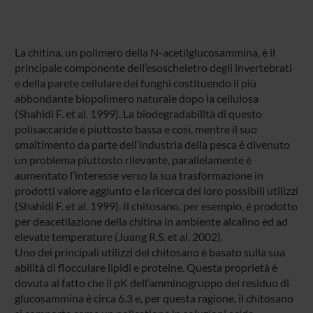
La chitina, un polimero della N-acetilglucosammina, è il
principale componente dell’esoscheletro degli invertebrati
e della parete cellulare dei funghi costituendo il più
abbondante biopolimero naturale dopo la cellulosa
(Shahidi F. et al. 1999). La biodegradabilità di questo
polisaccaride è piuttosto bassa e così, mentre il suo
smaltimento da parte dell’industria della pesca è divenuto
un problema piuttosto rilevante, parallelamente è
aumentato l’interesse verso la sua trasformazione in
prodotti valore aggiunto e la ricerca dei loro possibili utilizzi
(Shahidi F. et al. 1999). Il chitosano, per esempio, è prodotto
per deacetilazione della chitina in ambiente alcalino ed ad
elevate temperature (Juang R.S. et al. 2002).
Uno dei principali utilizzi del chitosano è basato sulla sua
abilità di flocculare lipidi e proteine. Questa proprietà è
dovuta al fatto che il pK dell’amminogruppo del residuo di
glucosammina è circa 6.3 e, per questa ragione, il chitosano