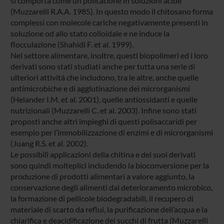
si comporta come un policatione in soluzioni acide
(Muzzarelli R.A.A. 1985). In questo modo il chitosano forma
complessi con molecole cariche negativamente presenti in
soluzione od allo stato colloidale e ne induce la
flocculazione (Shahidi F. et al. 1999).
Nel settore alimentare, inoltre, questi biopolimeri ed i loro
derivati sono stati studiati anche per tutta una serie di
ulteriori attività che includono, tra le altre, anche quelle
antimicrobiche e di agglutinazione dei microrganismi
(Helander I.M. et al. 2001), quelle antiossidanti e quelle
nutrizionali (Muzzarelli C. et al. 2003). Infine sono stati
proposti anche altri impieghi di questi polisaccaridi per
esempio per l’immobilizzazione di enzimi e di microrganismi
(Juang R.S. et al. 2002).
Le possibili applicazioni della chitina e dei suoi derivati
sono quindi molteplici includendo la bioconversione per la
produzione di prodotti alimentari a valore aggiunto, la
conservazione degli alimenti dal deterioramento microbico,
la formazione di pellicole biodegradabili, il recupero di
materiale di scarto da reflui, la purificazione dell’acqua e la
chiarifica e deacidificazione dei succhi di frutta (Muzzarelli