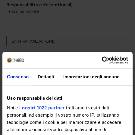
Responsabili (o referenti locali)
Fusco Salvatore
ENTI FINANZIATORI:
MUR - Ministero dell'Università e della Ricerca
Finanziamento:
assegnato e gestito dal Dipartimento
Consenso
Dettagli
Impostazioni degli annunci
In
PARTECIPANTI AL PROGETTO
Salvatore Fusco
Uso responsabile dei dati
Professore associato
Noi e
i nostri 1022 partner
trattiamo i vostri dati
personali, ad esempio il vostro numero IP, utilizzando
tecnologie come i cookie per memorizzare e accedere
AREE DI RICERCA COINVOLTE DAL PROGETTO
alle informazioni sul vostro dispositivo al fine di