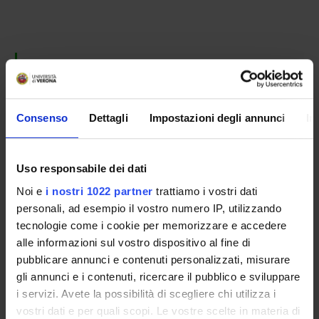
PARTECIPANTI AL PROGETTO
Mariapina D'Onofrio
Professore associato
Consenso
Dettagli
Impostazioni degli annunci
In
AREE DI RICERCA COINVOLTE DAL PROGETTO
Uso responsabile dei dati
Proteomica strutturale, funzionale e di espressione
Noi e
i nostri 1022 partner
trattiamo i vostri dati
Biological chemistry
personali, ad esempio il vostro numero IP, utilizzando
tecnologie come i cookie per memorizzare e accedere
Proteomica strutturale, funzionale e di espressione
alle informazioni sul vostro dispositivo al fine di
Molecular interactions
pubblicare annunci e contenuti personalizzati, misurare
gli annunci e i contenuti, ricercare il pubblico e sviluppare
i servizi. Avete la possibilità di scegliere chi utilizza i
vostri dati e per quali scopi. Le vostre scelte in materia di