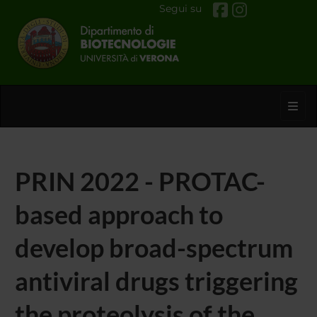
Segui su
Toggl
PRIN 2022 - PROTAC-
based approach to
develop broad-spectrum
antiviral drugs triggering
the proteolysis of the