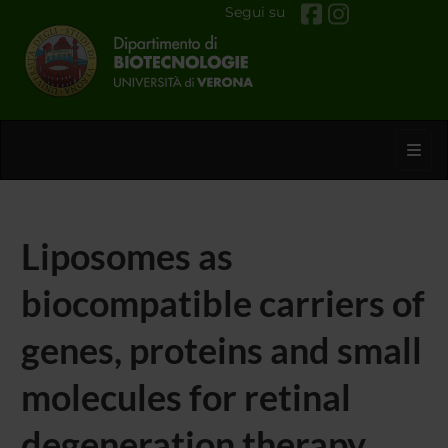
Segui su
Toggl
Liposomes as
biocompatible carriers of
genes, proteins and small
molecules for retinal
degeneration therapy