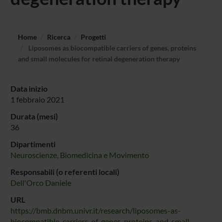
Home
Ricerca
Progetti
Liposomes as biocompatible carriers of genes, proteins
and small molecules for retinal degeneration therapy
Data inizio
1 febbraio 2021
Durata (mesi)
36
Dipartimenti
Neuroscienze, Biomedicina e Movimento
Responsabili (o referenti locali)
Dell'Orco Daniele
URL
https://bmb.dnbm.univr.it/research/liposomes-as-
biocompatible-carriers-of-genes-proteins-and-small-