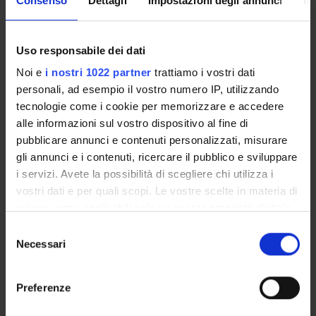
Consenso
Dettagli
Impostazioni degli annunci
In
Assegnista
Amedeo Biasi
Uso responsabile dei dati
Giuditta Dal Cortivo
Noi e
i nostri 1022 partner
trattiamo i vostri dati
Daniele Dell'Orco
personali, ad esempio il vostro numero IP, utilizzando
Professore associato
tecnologie come i cookie per memorizzare e accedere
alle informazioni sul vostro dispositivo al fine di
Valerio Marino
pubblicare annunci e contenuti personalizzati, misurare
Ricercatore a tempo determinato
gli annunci e i contenuti, ricercare il pubblico e sviluppare
i servizi. Avete la possibilità di scegliere chi utilizza i
vostri dati e per quali scopi. Le vostre scelte in materia di
COLLABORATORI ESTERNI
privacy sono applicabili solo su questa proprietà digitale
in cui avete effettuato le vostre scelte. È possibile
Selezione
Lorenzo Cangiano
modificare o revocare il proprio consenso in qualsiasi
Necessari
del
Università degli Studi di Pisa
momento dalla Dichiarazione sui cookie o facendo clic
consenso
sull'icona di attivazione della privacy.
Preferenze
AREE DI RICERCA COINVOLTE DAL PROGETTO
Con il tuo consenso, vorremmo anche: