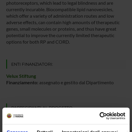
photoreceptors, which lead to legal blindness and are
currently incurable. Biocompatible lipid nanovesicles,
which offer a variety of administration routes and low
adverse effects, can contain high amounts of therapeutic
genes, small molecules or proteins, and thus have great
potential to improve the currently limited therapeutic
options for both RP and CORD.
ENTI FINANZIATORI:
Velux Stiftung
Finanziamento:
assegnato e gestito dal Dipartimento
PARTECIPANTI AL PROGETTO
Sabrina Asteriti
Anna Avesani