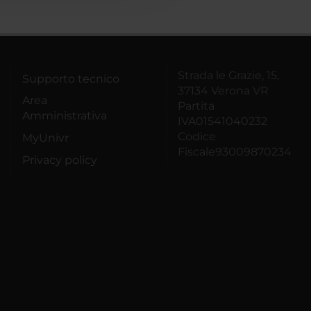
Strada le Grazie, 15,
Supporto tecnico
37134 Verona VR
Area
Partita
Amministrativa
IVA01541040232
Codice
MyUnivr
Fiscale93009870234
Privacy policy