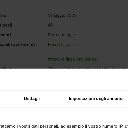
izio
1 maggio 2023
(mesi)
48
menti
Biotecnologie
abili (o referenti
Frison Nicola
https://ellipse-project.eu/
chiave
Circular Economy, resource recovery, wa
ISATION OF PAPER AND PULP SLUDGE TO PRODUCE COST-E
Dettagli
Impostazioni degli annunci
NAL CARE APPLICATIONS
ECIPANTI AL PROGETTO
rattiamo i vostri dati personali, ad esempio il vostro numero IP, 