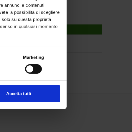
re annunci e contenuti
vete la possibilità di scegliere
li solo su questa proprietà
consenso in qualsiasi momento
alche metro,
Marketing
e specifiche (impronte
ezione dettagli
. Puoi
Accetta tutti
l media e per analizzare il
ostri partner che si occupano
azioni che hai fornito loro o