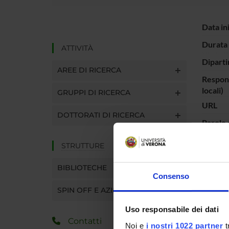
Data in
Durata 
ATTIVITÀ
Diparti
AREE DI RICERCA
Respons
locali)
GRUPPI DI RICERCA
URL
DOTTORATI DI RICERCA
Parole 
STRUTTURE
VALOR
BIBLIOTECHE
Consenso
PERSO
SPIN OFF E AZIENDE
Uso responsabile dei dati
PART
Contatti
Noi e
i nostri 1022 partner
t