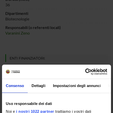
36
Dipartimenti
Biotecnologie
Responsabili (o referenti locali)
Varanini Zeno
ENTI FINANZIATORI:
Fondazione CARIPLO
Finanziamento:
assegnato e gestito dal Dipartimento
Consenso
Dettagli
Impostazioni degli annunci
In
PARTECIPANTI AL PROGETTO
Uso responsabile dei dati
Chiara Masala
Noi e
i nostri 1022 partner
trattiamo i vostri dati