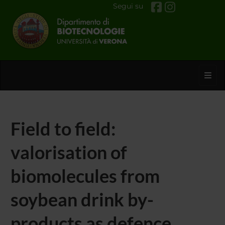
Segui su
Toggl
Field to field:
valorisation of
biomolecules from
soybean drink by-
products as defence