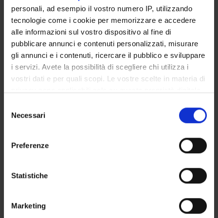
Zeno Varanini
personali, ad esempio il vostro numero IP, utilizzando
Professore ordinario
tecnologie come i cookie per memorizzare e accedere
alle informazioni sul vostro dispositivo al fine di
Anita Zamboni
pubblicare annunci e contenuti personalizzati, misurare
Professore associato
gli annunci e i contenuti, ricercare il pubblico e sviluppare
i servizi. Avete la possibilità di scegliere chi utilizza i
vostri dati e per quali scopi. Le vostre scelte in materia di
AREE DI RICERCA COINVOLTE DAL PROGETTO
privacy sono applicabili solo su questa proprietà digitale
Biotecnologie vegetali
in cui avete effettuato le vostre scelte. È possibile
Selezione
Agriculture related to crop production, soil biology and cultiv
modificare o revocare il proprio consenso in qualsiasi
Necessari
del
momento dalla Dichiarazione sui cookie o facendo clic
consenso
sull'icona di attivazione della privacy.
Preferenze
Con il tuo consenso, vorremmo anche:
ATTIVITÀ
raccogliere informazioni sulla tua posizione
Statistiche
geografica, con un'approssimazione di qualche
AREE DI RICERCA
metro,
Marketing
Identificare il tuo dispositivo, scansionandolo
GRUPPI DI RICERCA