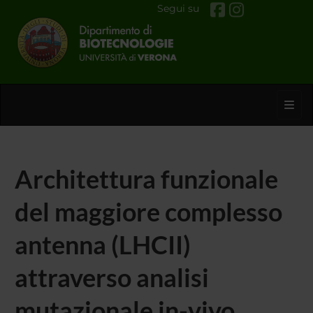
Segui su
Toggl
Architettura funzionale
del maggiore complesso
antenna (LHCII)
attraverso analisi
mutazionale in-vivo