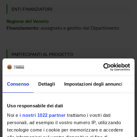
ENTI FINANZIATORI:
Regione del Veneto
Finanziamento:
assegnato e gestito dal Dipartimento
PARTECIPANTI AL PROGETTO
Fabio Favati
Professore associato
Consenso
Dettagli
Impostazioni degli annunci
In
COLLABORATORI ESTERNI
Uso responsabile dei dati
Barbara Simonato
Noi e
i nostri 1022 partner
trattiamo i vostri dati
Università di Verona Scientifico e Tecnologico Ricercatore
personali, ad esempio il vostro numero IP, utilizzando
tecnologie come i cookie per memorizzare e accedere
Roberta Tolve