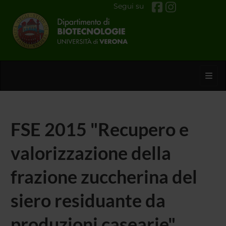
Segui su
Toggl
FSE 2015 "Recupero e
valorizzazione della
frazione zuccherina del
siero residuante da
produzioni casearie"