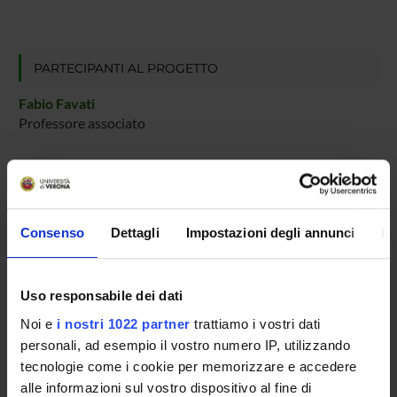
PARTECIPANTI AL PROGETTO
Fabio Favati
Professore associato
COLLABORATORI ESTERNI
Consenso
Dettagli
Impostazioni degli annunci
In
Barbara Simonato
Università di Verona Scientifico e Tecnologico Ricercatore
Francesca Cappiello
Uso responsabile dei dati
Università di Verona
Noi e
i nostri 1022 partner
trattiamo i vostri dati
Michele Bernardi
personali, ad esempio il vostro numero IP, utilizzando
Università di Verona Biotecnologie Assegnista di Ricerca
tecnologie come i cookie per memorizzare e accedere
alle informazioni sul vostro dispositivo al fine di