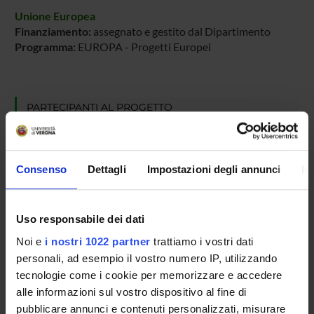
Unione Europea
Finanziamento:
assegnato e gestito dal Dipartimento
Programma:
EUROPA - Progetti Europei
PARTECIPANTI AL PROGETTO
Fabio Favati
Professore associato
Consenso
Dettagli
Impostazioni degli annunci
In
COLLABORATORI ESTERNI
Uso responsabile dei dati
Barbara Simonato
Noi e
i nostri 1022 partner
trattiamo i vostri dati
Università di Verona Scientifico e Tecnologico Ricercatore
personali, ad esempio il vostro numero IP, utilizzando
tecnologie come i cookie per memorizzare e accedere
alle informazioni sul vostro dispositivo al fine di
pubblicare annunci e contenuti personalizzati, misurare
AREE DI RICERCA COINVOLTE DAL PROGETTO