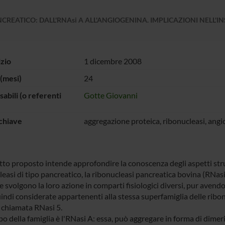
CREATICO: DALL'RNAsi A ALL'ANGIOGENINA. IMPLICAZIONI NELL'
izio
1 dicembre 2008
(mesi)
24
abili (o referenti
Gotte Giovanni
chiave
aggregazione proteica, ribonucleasi, an
tto proposto intende approfondire la conoscenza degli aspetti strut
leasi di tipo pancreatico, la ribonucleasi pancreatica bovina (RNa
 svolgono la loro azione in comparti fisiologici diversi, pur avendo 
indi considerate appartenenti alla stessa superfamiglia delle ribon
 chiamata RNasi 5.
o della famiglia è l'RNasi A: essa, può aggregare in forma di dimeri,