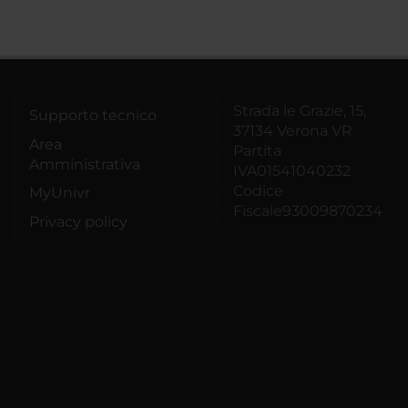
Strada le Grazie, 15,
Supporto tecnico
37134 Verona VR
Area
Partita
Amministrativa
IVA01541040232
Codice
MyUnivr
Fiscale93009870234
Privacy policy