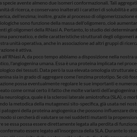
a specie avente almeno due isomeri conformazionali. Tali aggregati 
nità di ricerca, e conservano inalterati i caratteri di solubilità e a
ca, dell'enzima; inoltre, grazie al processo di oligomerizzazione e
biologiche sono funzione della massa dell'oligomero, cioè aument
nti gli oligomeri della RNasi A. Pertanto, lo studio dei determinant
ima pancreatico, e delle caratteristiche strutturali degli oligomeri
stra unità operativa, anche in associazione ad altri gruppi di ricerc
azione è attiva.
 all'RNasi A, da poco tempo abbiamo a disposizione nella nostra uni
tico, l'angiogenina umana. Essa è una proteina implicata nel proce
ologico dei tessuti. Data però la sua elevata omologia strutturale c
genina sia in grado di aggregare come l'enzima prototipo. Se ciò f
gazione possa eventualmente regolare le sue importanti e numerose
neato come ormai certo il fatto che molte varianti dell’angiogenina
a neurologica, quale è la sclerosi laterale amiotrofica (SLA), o mor
ndo la metodica della mutagenesi sito-specifica, già usata nei nostr
 patogeni della proteina angiogenica che possono influenzare dirett
modo si cercherà di valutare se nei suddetti mutanti la propensione
re se essa possa essere direttamente legata alla perdita di funzione
 confermato essere legato all’insorgenza della SLA. Durante lo stud