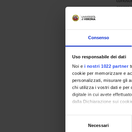
conoscen
essere 
angioge
In conc
diventa
neurode
Consenso
sugli as
In part
umana p
Uso responsabile dei dati
Noi e
i nostri 1022 partner
t
ENTI
cookie per memorizzare e acce
personalizzati, misurare gli an
PRIN 
chi utilizza i vostri dati e pe
POSIT
digitale in cui avete effettua
dalla Dichiarazione sui cookie
Con il tuo consenso, vorrem
PART
Selezione
raccogliere informazi
Necessari
del
Giovan
Identificare il tuo di