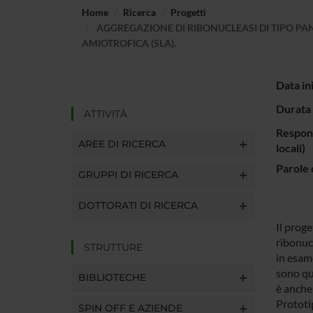
Home
Ricerca
Progetti
AGGREGAZIONE DI RIBONUCLEASI DI TIPO PAN
AMIOTROFICA (SLA).
Data in
Durata 
ATTIVITÀ
Respons
AREE DI RICERCA
locali)
Parole 
GRUPPI DI RICERCA
DOTTORATI DI RICERCA
Il proge
ribonuc
STRUTTURE
in esame
sono qu
BIBLIOTECHE
è anche
Prototip
SPIN OFF E AZIENDE