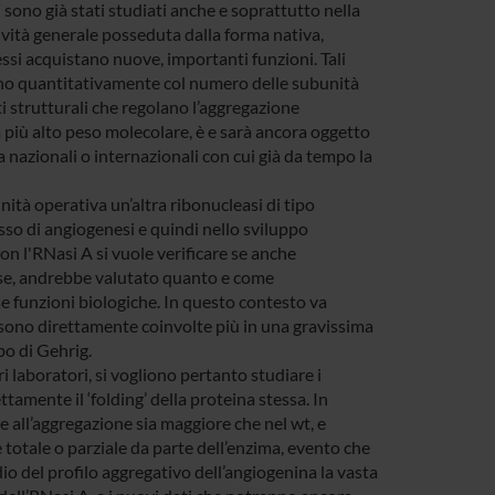
sono già stati studiati anche e soprattutto nella
ttività generale posseduta dalla forma nativa,
ssi acquistano nuove, importanti funzioni. Tali
ano quantitativamente col numero delle subunità
i strutturali che regolano l’aggregazione
 a più alto peso molecolare, è e sarà ancora oggetto
a nazionali o internazionali con cui già da tempo la
tà operativa un’altra ribonucleasi di tipo
sso di angiogenesi e quindi nello sviluppo
on l'RNasi A si vuole verificare se anche
osse, andrebbe valutato quanto e come
 funzioni biologiche. In questo contesto va
 sono direttamente coinvolte più in una gravissima
bo di Gehrig.
i laboratori, si vogliono pertanto studiare i
amente il ‘folding’ della proteina stessa. In
 all’aggregazione sia maggiore che nel wt, e
 totale o parziale da parte dell’enzima, evento che
io del profilo aggregativo dell’angiogenina la vasta