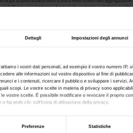
za già acquisita dalla nostra unità nello studio dell’aggregazione 
acquisiti con essa, potranno fungere da costante e prezioso punto d
nica.
lusione, la comprensione dei processi e dei meccanismi dell'aggreg
re una chiave interpretativa dei meccanismi di aggregazione prote
generative; in questo senso, nuove possibili strategie terapeutic
Dettagli
Impostazioni degli annunci
petti meccanicistici, strutturali e funzionali che potremo acquisire 
icolare, le conoscenze che otterremo riguardo la (possibile) prope
otrebbero aprire nuove strade nella lotta contro una patologia tant
rattiamo i vostri dati personali, ad esempio il vostro numero IP, 
 FINANZIATORI:
dere alle informazioni sul vostro dispositivo al fine di pubblica
nunci e i contenuti, ricercare il pubblico e sviluppare i servizi. A
VALUTATO
Finanziamento:
richiesto
r quali scopi. Le vostre scelte in materia di privacy sono applicabi
IVAMENTE
Programma:
PRIN
to le vostre scelte. È possibile modificare o revocare il proprio 
 o facendo clic sull'icona di attivazione della privacy.
mo anche:
ECIPANTI AL PROGETTO
oni sulla tua posizione geografica, con un'approssimazione di qu
Preferenze
Statistiche
ni Gotte
Professore associato
spositivo, scansionandolo attivamente alla ricerca di caratteristich