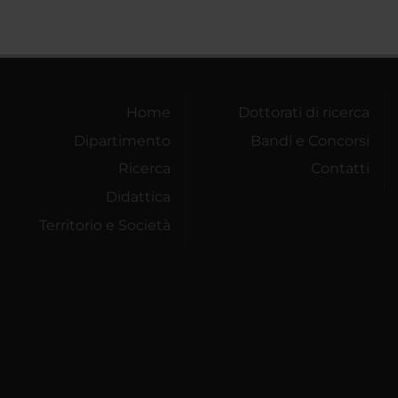
Home
Dottorati di ricerca
Dipartimento
Bandi e Concorsi
Ricerca
Contatti
Didattica
Territorio e Società