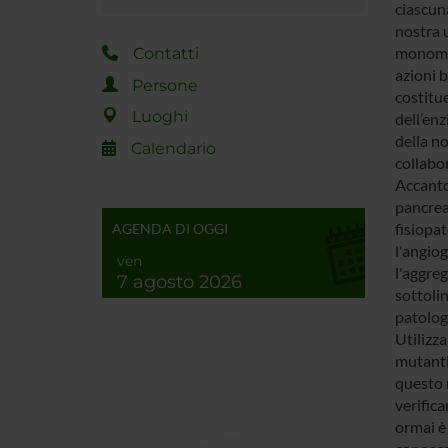
ciascun
nostra u
monomeri
Contatti
azioni 
Persone
costitue
Luoghi
dell’enz
della no
Calendario
collabor
Accanto
pancrea
fisiopat
AGENDA DI OGGI
l'angio
ven
l'aggre
7 agosto 2026
sottoli
patologi
Utilizza
mutanti
questo 
verifica
ormai è