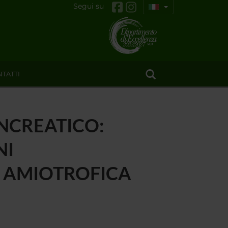
Segui su
TATTI
ANCREATICO:
NI
E AMIOTROFICA