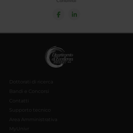
Condividi
Dottorati di ricerca
Bandi e Concorsi
Contatti
Supporto tecnico
Area Amministrativa
MyUnivr