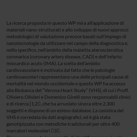
La ricerca proposta in questo WP mira all’applicazione di
materiali nano-strutturati e allo sviluppo di nuovi approcci
metodologici di valutazione precoce basati sull’impiego di
nanotecnologie da utilizzare nel campo della diagnostica e,
nello specifico, nell’ambito della malattia aterosclerotica
coronarica (coronary artery disease, CAD) e dell'infarto
miocardico acuto (IMA). La scelta dell’ambito
cardiovascolare è motivata dal fatto che le patologie
cardiovascolari rappresentano una delle principali cause di
mortalità nel mondo occidentale e questo WP ha accesso
alla Biobanca del “Verona Heart Study” (VHS), di cui i Proff.
Oliviero Olivieri e Domenico Girelli sono responsabili clinici
e di ricerca [1,2, che ha arruolato sinora oltre 2.300
soggetti e dispone di un esteso database. La casistica del
VHS è corredata da dati angiografici, ed è già stata
genotipizzata con metodiche tradizionali per oltre 400
marcatori molecolari 3.