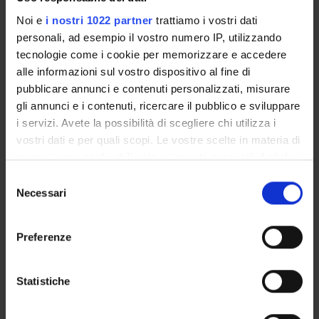
Noi e
i nostri 1022 partner
trattiamo i vostri dati
ENTI FINANZIATORI:
personali, ad esempio il vostro numero IP, utilizzando
Fondazione Cariverona
tecnologie come i cookie per memorizzare e accedere
Finanziamento:
assegnato e gestito dal Dipartimento
alle informazioni sul vostro dispositivo al fine di
Programma:
ENTI.RIC - Finanziamento da enti vari per la
pubblicare annunci e contenuti personalizzati, misurare
ricerca
gli annunci e i contenuti, ricercare il pubblico e sviluppare
i servizi. Avete la possibilità di scegliere chi utilizza i
vostri dati e per quali scopi. Le vostre scelte in materia di
privacy sono applicabili solo su questa proprietà digitale
PARTECIPANTI AL PROGETTO
in cui avete effettuato le vostre scelte. È possibile
Selezione
modificare o revocare il proprio consenso in qualsiasi
Flavia Bazzoni
Necessari
del
Professore ordinario
momento dalla Dichiarazione sui cookie o facendo clic
consenso
sull'icona di attivazione della privacy.
Alessandra Maria Bossi
Preferenze
Professore ordinario
Con il tuo consenso, vorremmo anche:
Daniela Cecconi
raccogliere informazioni sulla tua posizione
Statistiche
Professore associato
geografica, con un'approssimazione di qualche
Lucia Cenci
metro,