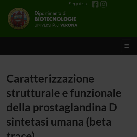
Segui su
Toggl
Caratterizzazione
strutturale e funzionale
della prostaglandina D
sintetasi umana (beta
trace).