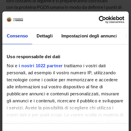
loro costanti di legame e si prepareranno cocristalli
con la proteina PGDS umana in modo da definire i punti di
contatto fra le due molecole. Si
spera che dallo studio della struttura tridimensionale e
delle interazioni della PGDS con altri ligandi si
otterranno importanti informazioni sul ruolo cruciale
Consenso
Dettagli
Impostazioni degli annunci
In
svolto da questa proteina nel metabolismo delle
prostaglandine.
Uso responsabile dei dati
ENTI FINANZIATORI:
Noi e
i nostri 1022 partner
trattiamo i vostri dati
personali, ad esempio il vostro numero IP, utilizzando
Fondazione Cariverona
tecnologie come i cookie per memorizzare e accedere
Finanziamento:
assegnato e gestito da un ente esterno
alle informazioni sul vostro dispositivo al fine di
all'ateneo
pubblicare annunci e contenuti personalizzati, misurare
Programma:
ENTI.RIC - Finanziamento da enti vari per la
gli annunci e i contenuti, ricercare il pubblico e sviluppare
ricerca
i servizi. Avete la possibilità di scegliere chi utilizza i
vostri dati e per quali scopi. Le vostre scelte in materia di
privacy sono applicabili solo su questa proprietà digitale
PARTECIPANTI AL PROGETTO
in cui avete effettuato le vostre scelte. È possibile
Selezione