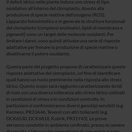
Il deficit idrico nelle piante induce uno stress di tipo
ossidativo all’interno del cloroplasto, dovuto alla
produzione di specie reattive dell’ossigeno (ROS).
L’apparato fotosintetico e in generale le strutture funzionali
del cloroplasto (complessi enzimatici, lipidi di membrana e
pigmenti) sono un target delle molecole ossidanti. Per
limitare i danni, sono quindi attivate una serie di risposte
adattative per frenare la produzione di specie reattive o
disattivarne il potere ossidante.
Questa parte del progetto propone di caratterizzare queste
risposte adattative del cloroplasto, col fine di identificare
quali hanno un ruolo preminente nella risposta allo stress
idrico. Questo scopo sarà raggiunto caratterizzando ibridi
di mais con una diversa tolleranza allo stress idrico coltivati
in condizioni di stress e in condizioni controllo. In
particolare si confronteranno diversi genotipi sensibili (e.g.
Kermess, PR33A46, Tevere) con altri tolleranti (e.g.
DCK6530, DCK6818, Kubrik, PR31Y43). Le prove
verranno condotte in ambiente confinato, presso le camere
di crescita a Verona che permettono di crescere le piante