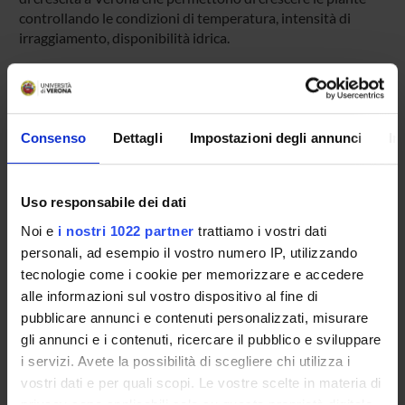
controllando le condizioni di temperatura, intensità di
irraggiamento, disponibilità idrica.
La quantificazione dei danni subiti all’apparato
fotosintetico nelle piante diversamente trattate con metodi
biochimici e fisiologici è un utile strumento per valutare le
diverse linee per la loro capacità di resistenza allo stress.
Consenso
Dettagli
Impostazioni degli annunci
In
Confrontando i genotipi sensibili e tolleranti allo stress
sarà possibile individuare i meccanismi molecolare
importanti nella resistenza allo stress.
Uso responsabile dei dati
Noi e
i nostri 1022 partner
trattiamo i vostri dati
personali, ad esempio il vostro numero IP, utilizzando
ENTI FINANZIATORI:
tecnologie come i cookie per memorizzare e accedere
PRIN VALUTATO POSITIVAMENTE
alle informazioni sul vostro dispositivo al fine di
Finanziamento:
assegnato e gestito dal Dipartimento
pubblicare annunci e contenuti personalizzati, misurare
Programma:
PRIN
gli annunci e i contenuti, ricercare il pubblico e sviluppare
i servizi. Avete la possibilità di scegliere chi utilizza i
vostri dati e per quali scopi. Le vostre scelte in materia di
privacy sono applicabili solo su questa proprietà digitale