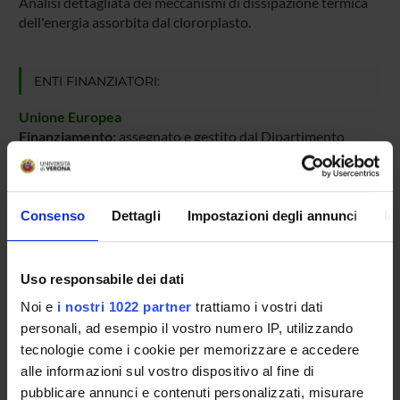
Analisi dettagliata dei meccanismi di dissipazione termica
dell'energia assorbita dal clororplasto.
ENTI FINANZIATORI:
Unione Europea
Finanziamento:
assegnato e gestito dal Dipartimento
Programma:
EUROPA - Progetti Europei
Consenso
Dettagli
Impostazioni degli annunci
In
PARTECIPANTI AL PROGETTO
Matteo Ballottari
Uso responsabile dei dati
Professore ordinario
Noi e
i nostri 1022 partner
trattiamo i vostri dati
Roberto Bassi
personali, ad esempio il vostro numero IP, utilizzando
Studioso Senior
tecnologie come i cookie per memorizzare e accedere
alle informazioni sul vostro dispositivo al fine di
pubblicare annunci e contenuti personalizzati, misurare