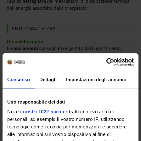
Analisi dettagliata dei meccanismi di dissipazione termica
dell'energia assorbita dal clororplasto.
ENTI FINANZIATORI:
Unione Europea
Finanziamento:
assegnato e gestito dal Dipartimento
Programma:
EUROPA - Progetti Europei
Consenso
Dettagli
Impostazioni degli annunci
In
PARTECIPANTI AL PROGETTO
Matteo Ballottari
Professore ordinario
Uso responsabile dei dati
Noi e
i nostri 1022 partner
trattiamo i vostri dati
Roberto Bassi
personali, ad esempio il vostro numero IP, utilizzando
Studioso Senior
tecnologie come i cookie per memorizzare e accedere
alle informazioni sul vostro dispositivo al fine di