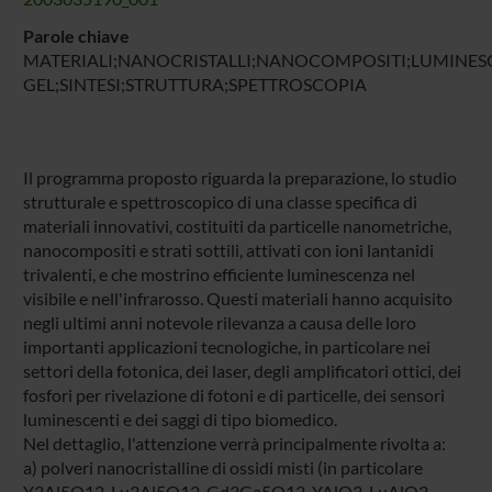
Parole chiave
MATERIALI;NANOCRISTALLI;NANOCOMPOSITI;LUMINESC
GEL;SINTESI;STRUTTURA;SPETTROSCOPIA
Il programma proposto riguarda la preparazione, lo studio
strutturale e spettroscopico di una classe specifica di
materiali innovativi, costituiti da particelle nanometriche,
nanocompositi e strati sottili, attivati con ioni lantanidi
trivalenti, e che mostrino efficiente luminescenza nel
visibile e nell'infrarosso. Questi materiali hanno acquisito
negli ultimi anni notevole rilevanza a causa delle loro
importanti applicazioni tecnologiche, in particolare nei
settori della fotonica, dei laser, degli amplificatori ottici, dei
fosfori per rivelazione di fotoni e di particelle, dei sensori
luminescenti e dei saggi di tipo biomedico.
Nel dettaglio, l'attenzione verrà principalmente rivolta a:
a) polveri nanocristalline di ossidi misti (in particolare
Y3Al5O12, Lu3Al5O12, Gd3Ga5O12, YAlO3, LuAlO3,