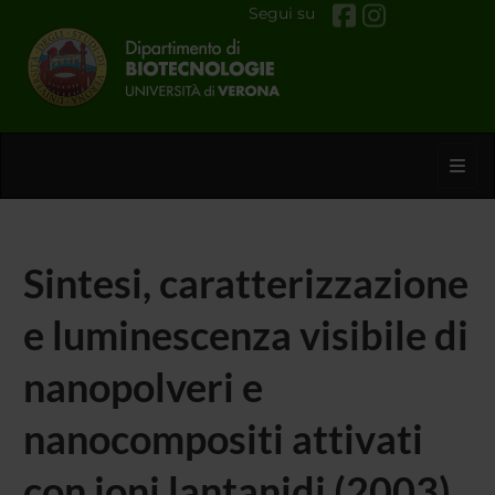
Segui su
Toggl
Sintesi, caratterizzazione
e luminescenza visibile di
nanopolveri e
nanocompositi attivati
con ioni lantanidi (2003)