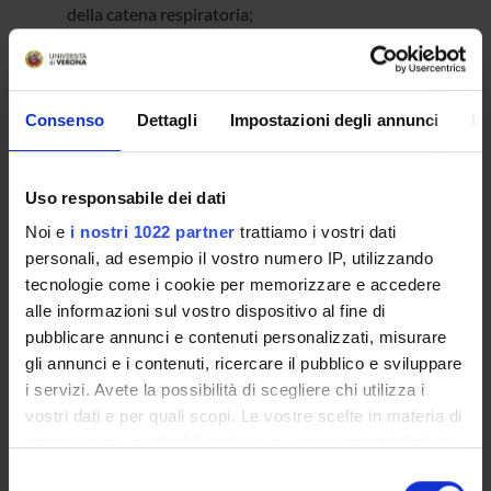
della catena respiratoria;
identificazione e valutazione funzionale di nuovi
biomarcatori associati alle ROS e coinvolti nella
risposta cellulare a GEM;
“validazione” su tessuto pancreatico dei biomarcatori
Consenso
Dettagli
Impostazioni degli annunci
In
identificati;
miglioramento della sensibilità a GEM, in cellule a
bassa risposta, per aggiunta di cannabinoidi, in vitro e
Uso responsabile dei dati
in vivo;
studio del profilo proteomico prima e dopo il
Noi e
i nostri 1022 partner
trattiamo i vostri dati
trattamento con GEM e/o cannabinoidi;
personali, ad esempio il vostro numero IP, utilizzando
valutazione delle proprietà anti-tumorali di GEM e/o
tecnologie come i cookie per memorizzare e accedere
cannabinoidi su un ampio gruppo di tipi tumorali.
alle informazioni sul vostro dispositivo al fine di
pubblicare annunci e contenuti personalizzati, misurare
gli annunci e i contenuti, ricercare il pubblico e sviluppare
ENTI FINANZIATORI:
i servizi. Avete la possibilità di scegliere chi utilizza i
vostri dati e per quali scopi. Le vostre scelte in materia di
Finanziamento:
assegnato e gestito dal Dipartimento
privacy sono applicabili solo su questa proprietà digitale
in cui avete effettuato le vostre scelte. È possibile
Selezione