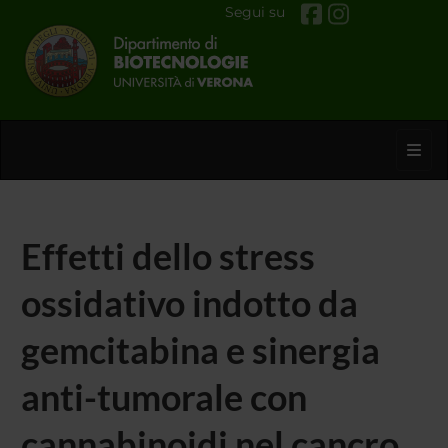
Segui su
Toggl
Effetti dello stress
ossidativo indotto da
gemcitabina e sinergia
anti-tumorale con
cannabinoidi nel cancro