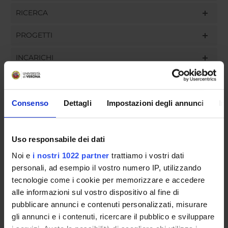
RICERCA
PROGETTI
INCARICHI
Consenso
Dettagli
Impostazioni degli annunci
In
ORGANIZZAZIONE
GOVERNANCE
Uso responsabile dei dati
Noi e
i nostri 1022 partner
trattiamo i vostri dati
COMMISSIONI
personali, ad esempio il vostro numero IP, utilizzando
UFFICI E STRUTTURE DI SERVIZIO
tecnologie come i cookie per memorizzare e accedere
alle informazioni sul vostro dispositivo al fine di
SERVIZI DI SEGRETERIA STUDENTI
pubblicare annunci e contenuti personalizzati, misurare
gli annunci e i contenuti, ricercare il pubblico e sviluppare
STRUTTURE DEL DIPARTIMENTO