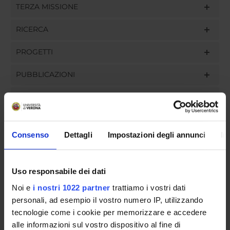
TERZA MISSIONE
RICERCA
PROGETTI
PUBBLICAZIONI
INCARICHI
Consenso
Dettagli
Impostazioni degli annunci
In
ORGANIZZAZIONE
Uso responsabile dei dati
GOVERNANCE
Noi e
i nostri 1022 partner
trattiamo i vostri dati
COMMISSIONI
personali, ad esempio il vostro numero IP, utilizzando
tecnologie come i cookie per memorizzare e accedere
UFFICI E STRUTTURE DI SERVIZIO
alle informazioni sul vostro dispositivo al fine di