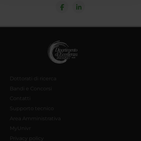
raccolto dal tuo utilizzo dei loro servizi.
Dottorati di ricerca
Bandi e Concorsi
Contatti
Supporto tecnico
Area Amministrativa
MyUnivr
Privacy policy