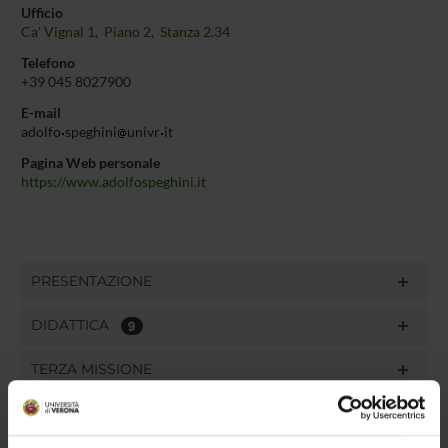
Ufficio
Ca' Vignal 1, Piano 2, Stanza 2.34
Telefono
+39 045 8027900
E-mail
adolfo
speghini
univr
it
Pagina Web personale
https://www.adolfospeghini.it
PRESENTAZIONE
DIDATTICA
9
TERZA MISSIONE
RICERCA