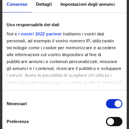
PROGETTI
Consenso
Dettagli
Impostazioni degli annunci
In
PUBBLICAZIONI
Uso responsabile dei dati
INCARICHI
Noi e
i nostri 1022 partner
trattiamo i vostri dati
personali, ad esempio il vostro numero IP, utilizzando
tecnologie come i cookie per memorizzare e accedere
alle informazioni sul vostro dispositivo al fine di
ORGANIZZAZIONE
pubblicare annunci e contenuti personalizzati, misurare
gli annunci e i contenuti, ricercare il pubblico e sviluppare
GOVERNANCE
i servizi. Avete la possibilità di scegliere chi utilizza i
vostri dati e per quali scopi. Le vostre scelte in materia di
COMMISSIONI
privacy sono applicabili solo su questa proprietà digitale
in cui avete effettuato le vostre scelte. È possibile
UFFICI E STRUTTURE DI SERVIZIO
Selezione
modificare o revocare il proprio consenso in qualsiasi
Necessari
del
SERVIZI DI SEGRETERIA STUDENTI
momento dalla Dichiarazione sui cookie o facendo clic
consenso
sull'icona di attivazione della privacy.
Preferenze
STRUTTURE DEL DIPARTIMENTO