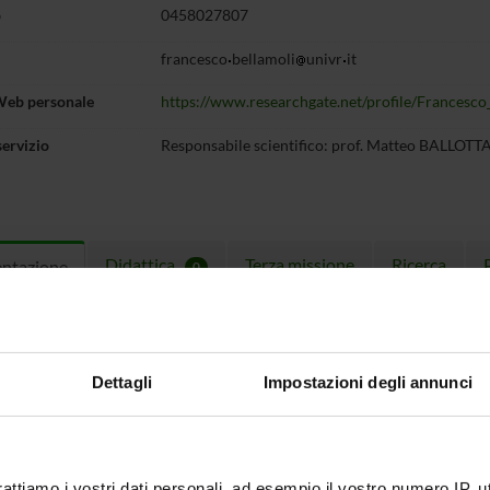
o
0458027807
francesco
bellamoli
univr
it
Web personale
https://www.researchgate.net/profile/Francesco
servizio
Responsabile scientifico: prof. Matteo BALLOTT
Didattica
Terza missione
Ricerca
entazione
0
ulum
CV
(pdf, en, 291 KB, 12/02/20)
Dettagli
Impostazioni degli annunci
rattiamo i vostri dati personali, ad esempio il vostro numero IP, 