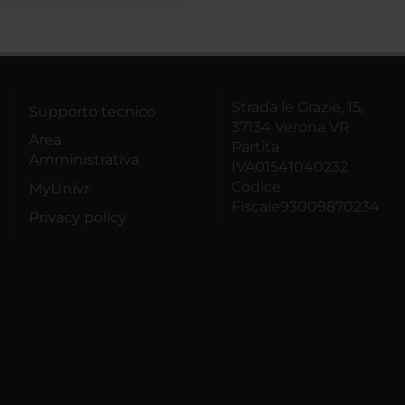
Strada le Grazie, 15,
Supporto tecnico
37134 Verona VR
Area
Partita
Amministrativa
IVA01541040232
Codice
MyUnivr
Fiscale93009870234
Privacy policy