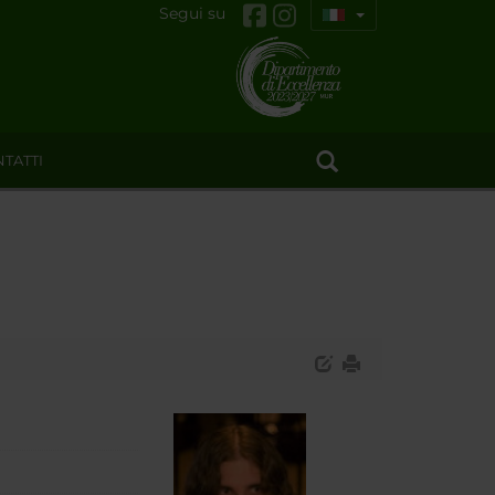
Segui su
TATTI