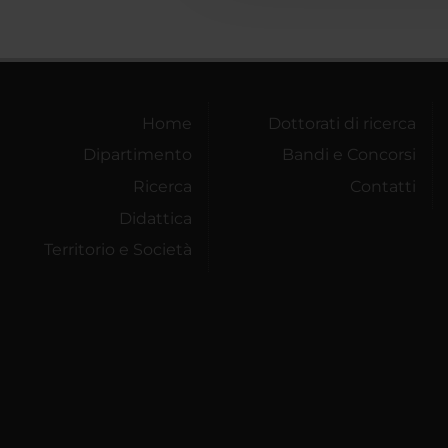
Home
Dottorati di ricerca
Dipartimento
Bandi e Concorsi
Ricerca
Contatti
Didattica
Territorio e Società