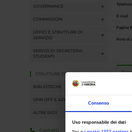
Telefon
GOVERNANCE
E-mail
COMMISSIONI
Pagina 
UFFICI E STRUTTURE DI
SERVIZIO
Note di 
SERVIZI DI SEGRETERIA
STUDENTI
Pres
STRUTTURE DEL DIPARTIMENTO
BIBLIOTECHE
Curric
SPIN OFF E AZIENDE
Consenso
ALTRE SEDI
Uso responsabile dei dati
Contatti
Noi e
i nostri 1022 partner
t