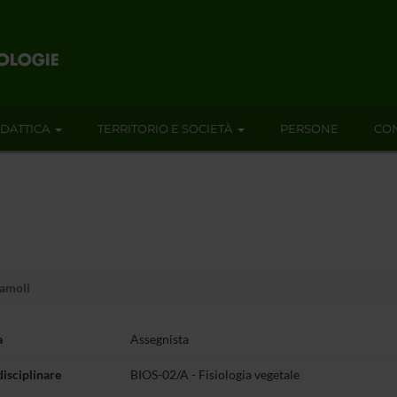
IDATTICA
TERRITORIO E SOCIETÀ
PERSONE
CON
lamoli
a
Assegnista
disciplinare
BIOS-02/A - Fisiologia vegetale