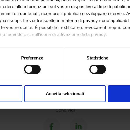
dere alle informazioni sul vostro dispositivo al fine di pubblica
nunci e i contenuti, ricercare il pubblico e sviluppare i servizi. A
r quali scopi. Le vostre scelte in materia di privacy sono applicabi
to le vostre scelte. È possibile modificare o revocare il proprio 
 o facendo clic sull'icona di attivazione della privacy.
mo anche:
oni sulla tua posizione geografica, con un'approssimazione di qu
Preferenze
Statistiche
spositivo, scansionandolo attivamente alla ricerca di caratteristich
aborati i tuoi dati personali e imposta le tue preferenze nella
s
consenso in qualsiasi momento dalla Dichiarazione sui cookie.
Accetta selezionati
nalizzare contenuti ed annunci, per fornire funzionalità dei socia
inoltre informazioni sul modo in cui utilizzi il nostro sito con i n
Condividi
icità e social media, i quali potrebbero combinarle con altre inform
lizzo dei loro servizi.