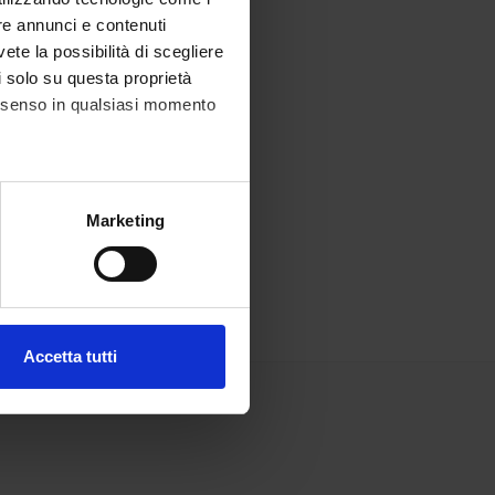
re annunci e contenuti
vete la possibilità di scegliere
li solo su questa proprietà
consenso in qualsiasi momento
alche metro,
Marketing
e specifiche (impronte
ezione dettagli
. Puoi
Accetta tutti
l media e per analizzare il
ostri partner che si occupano
azioni che hai fornito loro o