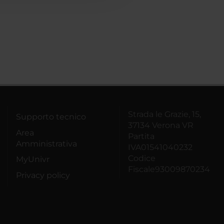
Strada le Grazie, 15,
Supporto tecnico
37134 Verona VR
Area
Partita
Amministrativa
IVA01541040232
Codice
MyUnivr
Fiscale93009870234
Privacy policy