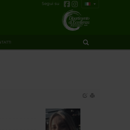
Segui su
TATTI