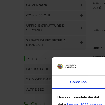
Settore 
GOVERNANCE
2024)
COMMISSIONI
UFFICI E STRUTTURE DI
SERVIZIO
Settore 
SERVIZI DI SEGRETERIA
STUDENTI
Ufficio
Telefon
STRUTTURE DEL DIPARTIMENTO
E-mail
BIBLIOTECHE
SPIN OFF E AZIENDE
Consenso
ALTRE SEDI
Pres
Uso responsabile dei dati
Contatti
Noi e
i nostri 1022 partner
t