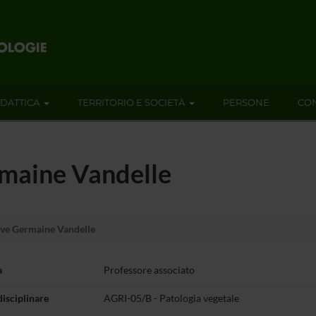
IDATTICA
TERRITORIO E SOCIETÀ
PERSONE
CON
rmaine Vandelle
ve Germaine Vandelle
a
Professore associato
disciplinare
AGRI-05/B - Patologia vegetale