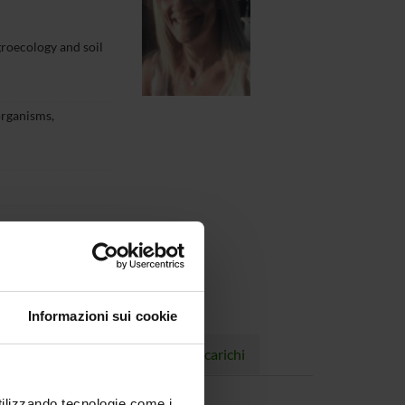
groecology and soil
organisms,
Informazioni sui cookie
Progetti
Pubblicazioni
Incarichi
utilizzando tecnologie come i