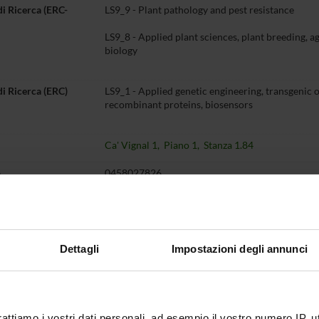
di Ricerca (ERC-
LS9_9 - Plant pathology and pest resistance
LS9_8 - Applied plant sciences, plant breeding, a
biology
di Ricerca (ERC)
LS9_1 - Applied genetic engineering, transgenic 
recombinant proteins, biosensors
Ca' Vignal 1, Piano 1, Stanza 1.84
o
0458027826
elodiegenevieve
vandelle
univr
it
Dettagli
Impostazioni degli annunci
Didattica
Terza missione
Ricerca
entazione
6
rattiamo i vostri dati personali, ad esempio il vostro numero IP, 