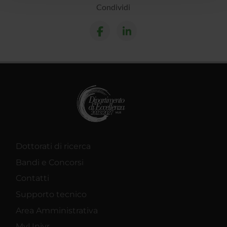
con altre informazioni che hai fornito loro o che hanno
Condividi
raccolto dal tuo utilizzo dei loro servizi.
Dottorati di ricerca
Bandi e Concorsi
Contatti
Supporto tecnico
Area Amministrativa
MyUnivr