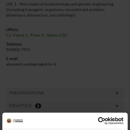
LS9_1 - Non-medical biotechnology and genetic engineering
(including transgenic organisms, recombinant proteins,
biosensors, bioreactors, microbiology)
Ufficio
Ca' Vignal 1, Piano 2, Stanza 2.03
Telefono
045802 7955
E-mail
alessandra
astegno
univr
it
PRESENTAZIONE
DIDATTICA
2
TERZA MISSIONE