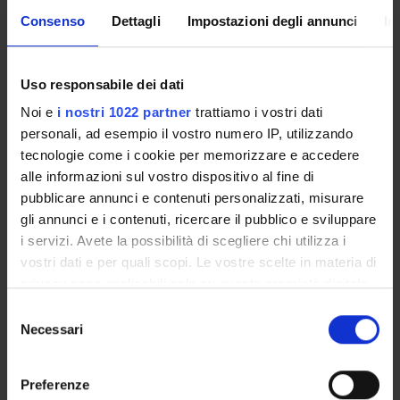
RICERCA
Consenso
Dettagli
Impostazioni degli annunci
In
PROGETTI
PUBBLICAZIONI
Uso responsabile dei dati
Noi e
i nostri 1022 partner
trattiamo i vostri dati
INCARICHI
personali, ad esempio il vostro numero IP, utilizzando
tecnologie come i cookie per memorizzare e accedere
alle informazioni sul vostro dispositivo al fine di
pubblicare annunci e contenuti personalizzati, misurare
ORGANIZZAZIONE
gli annunci e i contenuti, ricercare il pubblico e sviluppare
i servizi. Avete la possibilità di scegliere chi utilizza i
GOVERNANCE
vostri dati e per quali scopi. Le vostre scelte in materia di
privacy sono applicabili solo su questa proprietà digitale
COMMISSIONI
in cui avete effettuato le vostre scelte. È possibile
Selezione
modificare o revocare il proprio consenso in qualsiasi
Necessari
del
UFFICI E STRUTTURE DI SERVIZIO
momento dalla Dichiarazione sui cookie o facendo clic
consenso
sull'icona di attivazione della privacy.
SERVIZI DI SEGRETERIA STUDENTI
Preferenze