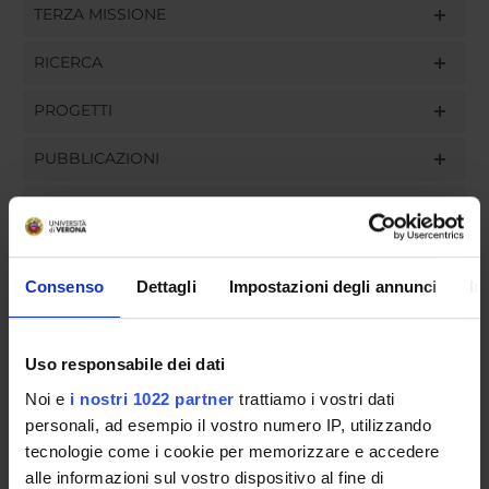
TERZA MISSIONE
RICERCA
PROGETTI
PUBBLICAZIONI
INCARICHI
Consenso
Dettagli
Impostazioni degli annunci
In
ORGANIZZAZIONE
Uso responsabile dei dati
GOVERNANCE
Noi e
i nostri 1022 partner
trattiamo i vostri dati
COMMISSIONI
personali, ad esempio il vostro numero IP, utilizzando
tecnologie come i cookie per memorizzare e accedere
UFFICI E STRUTTURE DI SERVIZIO
alle informazioni sul vostro dispositivo al fine di