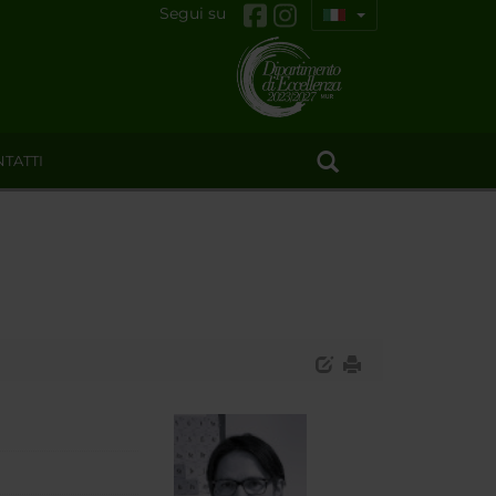
Segui su
TATTI