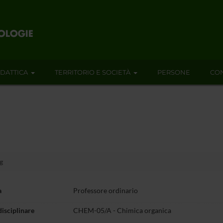
IDATTICA
TERRITORIO E SOCIETÀ
PERSONE
CON
g
a
Professore ordinario
disciplinare
CHEM-05/A - Chimica organica