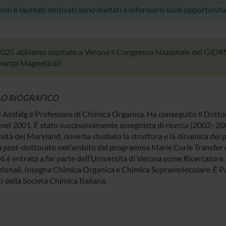
nti e laureati motivati sono invitati a informarsi sulle opportunità
2025 abbiamo ospitato a Verona il Congresso Nazionale del GIDRM
nanza Magnetica)!
LO BIOGRAFICO
 Assfalg è Professore di Chimica Organica. Ha conseguito il Dottora
 nel 2001. È stato successivamente assegnista di ricerca (2002–20
sità del Maryland, dove ha studiato la struttura e la dinamica dei 
a post-dottorato nell’ambito del programma Marie Curie Transfer o
 è entrato a far parte dell’Università di Verona come Ricercatore. Ha
zionali. Insegna Chimica Organica e Chimica Supramolecolare. È Pa
i della Società Chimica Italiana.