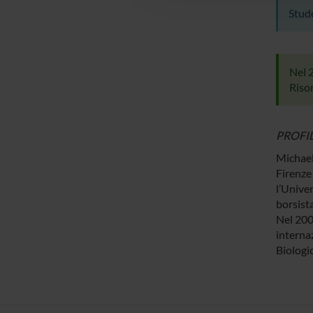
Stude
Nel 
Riso
PROFI
Michael
Firenze
l’Univer
borsist
Nel 2006
interna
Biologic