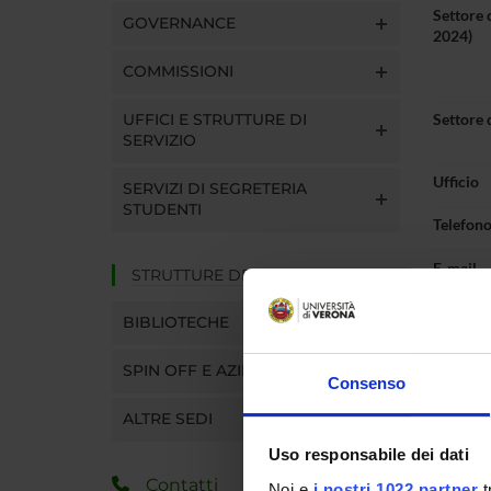
Settore 
GOVERNANCE
2024)
COMMISSIONI
UFFICI E STRUTTURE DI
Settore 
SERVIZIO
Ufficio
SERVIZI DI SEGRETERIA
STUDENTI
Telefon
E-mail
STRUTTURE DEL DIPARTIMENTO
BIBLIOTECHE
SPIN OFF E AZIENDE
Consenso
Pres
ALTRE SEDI
Uso responsabile dei dati
Contatti
Noi e
i nostri 1022 partner
t
ORAR