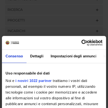
RICERCA
PROGETTI
INCARICHI
Consenso
Dettagli
Impostazioni degli annunci
In
ORGANIZZAZIONE
GOVERNANCE
Uso responsabile dei dati
COMMISSIONI
Noi e
i nostri 1022 partner
trattiamo i vostri dati
personali, ad esempio il vostro numero IP, utilizzando
UFFICI E STRUTTURE DI SERVIZIO
tecnologie come i cookie per memorizzare e accedere
alle informazioni sul vostro dispositivo al fine di
SERVIZI DI SEGRETERIA STUDENTI
pubblicare annunci e contenuti personalizzati, misurare