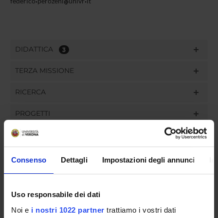
federico
perozeni
univr
it
DIDATTICA
3
TERZA MISSIONE
RICERCA
PROGETTI
PUBBLICAZIONI
INCARICHI
Consenso
Dettagli
Impostazioni degli annunci
In
Uso responsabile dei dati
ORGANIZZAZIONE
Noi e
i nostri 1022 partner
trattiamo i vostri dati