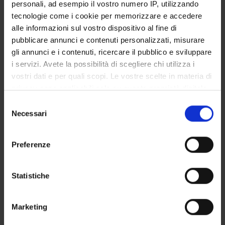
personali, ad esempio il vostro numero IP, utilizzando
GOVERNANCE
tecnologie come i cookie per memorizzare e accedere
alle informazioni sul vostro dispositivo al fine di
COMMISSIONI
pubblicare annunci e contenuti personalizzati, misurare
gli annunci e i contenuti, ricercare il pubblico e sviluppare
UFFICI E STRUTTURE DI SERVIZIO
i servizi. Avete la possibilità di scegliere chi utilizza i
vostri dati e per quali scopi. Le vostre scelte in materia di
SERVIZI DI SEGRETERIA STUDENTI
privacy sono applicabili solo su questa proprietà digitale
in cui avete effettuato le vostre scelte. È possibile
Selezione
STRUTTURE DEL DIPARTIMENTO
modificare o revocare il proprio consenso in qualsiasi
Necessari
del
momento dalla Dichiarazione sui cookie o facendo clic
BIBLIOTECHE
consenso
sull'icona di attivazione della privacy.
Preferenze
SPIN OFF E AZIENDE
Con il tuo consenso, vorremmo anche:
ALTRE SEDI
raccogliere informazioni sulla tua posizione
Statistiche
geografica, con un'approssimazione di qualche
Contatti
metro,
Marketing
Identificare il tuo dispositivo, scansionandolo
Persone
attivamente alla ricerca di caratteristiche specifiche