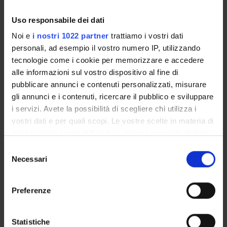
INCARICHI
Uso responsabile dei dati
Noi e
i nostri 1022 partner
trattiamo i vostri dati
personali, ad esempio il vostro numero IP, utilizzando
ORGANIZZAZIONE
tecnologie come i cookie per memorizzare e accedere
alle informazioni sul vostro dispositivo al fine di
GOVERNANCE
pubblicare annunci e contenuti personalizzati, misurare
gli annunci e i contenuti, ricercare il pubblico e sviluppare
COMMISSIONI
i servizi. Avete la possibilità di scegliere chi utilizza i
vostri dati e per quali scopi. Le vostre scelte in materia di
UFFICI E STRUTTURE DI SERVIZIO
privacy sono applicabili solo su questa proprietà digitale
in cui avete effettuato le vostre scelte. È possibile
SERVIZI DI SEGRETERIA STUDENTI
Selezione
modificare o revocare il proprio consenso in qualsiasi
Necessari
del
momento dalla Dichiarazione sui cookie o facendo clic
STRUTTURE DEL DIPARTIMENTO
consenso
sull'icona di attivazione della privacy.
Preferenze
BIBLIOTECHE
Con il tuo consenso, vorremmo anche:
SPIN OFF E AZIENDE
raccogliere informazioni sulla tua posizione
Statistiche