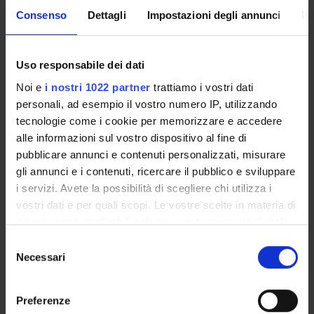
Consenso
Dettagli
Impostazioni degli annunci
In
PROGETTI
PUBBLICAZIONI
Uso responsabile dei dati
INCARICHI
Noi e
i nostri 1022 partner
trattiamo i vostri dati
personali, ad esempio il vostro numero IP, utilizzando
tecnologie come i cookie per memorizzare e accedere
alle informazioni sul vostro dispositivo al fine di
ORGANIZZAZIONE
pubblicare annunci e contenuti personalizzati, misurare
gli annunci e i contenuti, ricercare il pubblico e sviluppare
GOVERNANCE
i servizi. Avete la possibilità di scegliere chi utilizza i
vostri dati e per quali scopi. Le vostre scelte in materia di
COMMISSIONI
privacy sono applicabili solo su questa proprietà digitale
in cui avete effettuato le vostre scelte. È possibile
Selezione
UFFICI E STRUTTURE DI SERVIZIO
modificare o revocare il proprio consenso in qualsiasi
Necessari
del
momento dalla Dichiarazione sui cookie o facendo clic
consenso
SERVIZI DI SEGRETERIA STUDENTI
sull'icona di attivazione della privacy.
Preferenze
STRUTTURE DEL DIPARTIMENTO