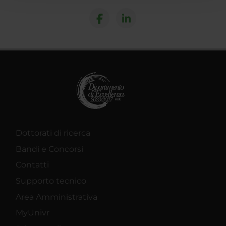
con altre informazioni che hai fornito loro o che hanno
raccolto dal tuo utilizzo dei loro servizi.
Dottorati di ricerca
Bandi e Concorsi
Contatti
Supporto tecnico
Area Amministrativa
MyUnivr