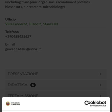
(including transgenic organisms, recombinant proteins,
biosensors, bioreactors, microbiology)
Ufficio
Villa Lebrecht, Piano 2, Stanza 03
Telefono
+390458425627
E-mail
giovanna
felis
univr
it
PRESENTAZIONE
DIDATTICA
6
TERZA MISSIONE
RICERCA