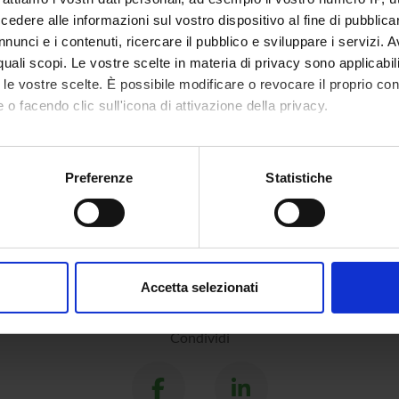
dere alle informazioni sul vostro dispositivo al fine di pubblica
nunci e i contenuti, ricercare il pubblico e sviluppare i servizi. A
r quali scopi. Le vostre scelte in materia di privacy sono applicabi
to le vostre scelte. È possibile modificare o revocare il proprio 
 o facendo clic sull'icona di attivazione della privacy.
mo anche:
oni sulla tua posizione geografica, con un'approssimazione di qu
Preferenze
Statistiche
spositivo, scansionandolo attivamente alla ricerca di caratteristich
aborati i tuoi dati personali e imposta le tue preferenze nella
s
consenso in qualsiasi momento dalla Dichiarazione sui cookie.
Accetta selezionati
nalizzare contenuti ed annunci, per fornire funzionalità dei socia
inoltre informazioni sul modo in cui utilizzi il nostro sito con i n
Condividi
icità e social media, i quali potrebbero combinarle con altre inform
lizzo dei loro servizi.