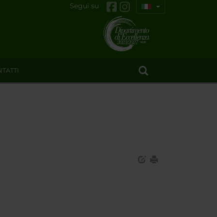
Segui su
TATTI