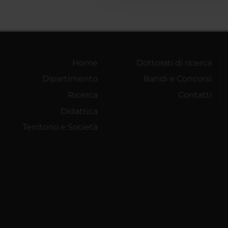
Home
Dottorati di ricerca
Dipartimento
Bandi e Concorsi
Ricerca
Contatti
Didattica
Territorio e Società