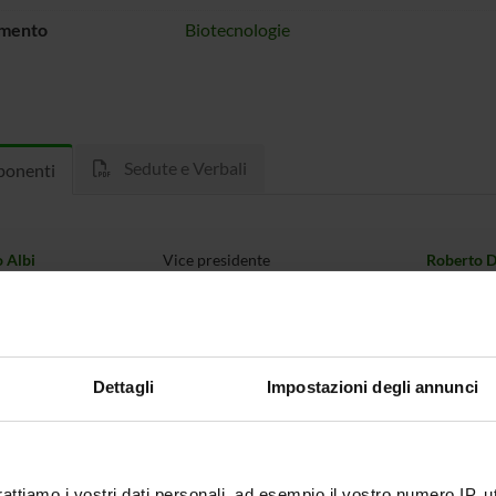
imento
Biotecnologie
Sedute e Verbali
onenti
 Albi
Vice presidente
Roberto 
Assfalg
Componente
Alessandr
ra Maria Bossi
Componente
Nicola Mo
Dettagli
Impostazioni degli annunci
ristani
Componente
Giandome
i Pra
Componente
Silvia Fra
rattiamo i vostri dati personali, ad esempio il vostro numero IP, 