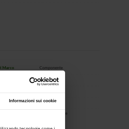
Di Marco
Componente
a Di Pierro
Componente
ri
Componente
Informazioni sui cookie
nico Orlandi
Componente
ncesca Storti
Vice presidente
utilizzando tecnologie come i