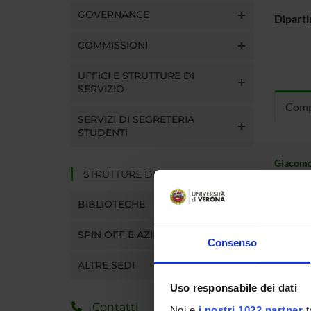
GOVERNANCE
Dipart
COMMISSIONI
UFFICI E STRUTTURE DI
SERVIZIO
Comp
SERVIZI DI SEGRETERIA
STUDENTI
Giacomo
STRUTTURE DEL DIPARTIMENTO
Michael 
BIBLIOTECHE
Alessand
SPIN OFF E AZIENDE
Consenso
Matteo C
ALTRE SEDI
Paolo Da
Uso responsabile dei dati
Contatti
Noi e
i nostri 1022 partner
t