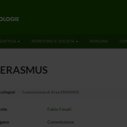
IDATTICA
TERRITORIO E SOCIETÀ
PERSONE
CON
a ERASMUS
ollegiali
Commissione di Area ERASMUS
ente
Fabio Favati
rgano
Commissione