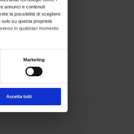
re annunci e contenuti
vete la possibilità di scegliere
li solo su questa proprietà
consenso in qualsiasi momento
alche metro,
Marketing
e specifiche (impronte
ezione dettagli
. Puoi
Accetta tutti
l media e per analizzare il
ostri partner che si occupano
azioni che hai fornito loro o