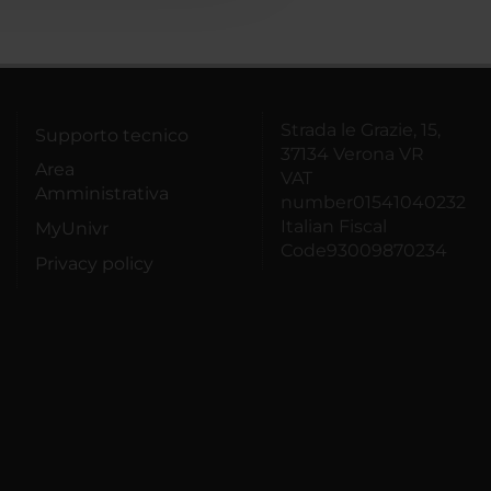
Strada le Grazie, 15,
Supporto tecnico
37134 Verona VR
Area
VAT
Amministrativa
number01541040232
Italian Fiscal
MyUnivr
Code93009870234
Privacy policy