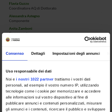
Flavia Guzzo
Coordinatore AQ di Dottorato
Alessandra Astegno
Componente
Anita Zamboni
Componente
Davide Canini
Rappresentante dottorandi
Consenso
Dettagli
Impostazioni degli annunci
In
Carmine Carratore
Rappresentante dottorandi
Leonardo Vanzo
Uso responsabile dei dati
Rappresentante dottorandi
Noi e
i nostri 1022 partner
trattiamo i vostri dati
personali, ad esempio il vostro numero IP, utilizzando
tecnologie come i cookie per memorizzare e accedere
SEDUTE E VERBALI
alle informazioni sul vostro dispositivo al fine di
pubblicare annunci e contenuti personalizzati, misurare
gli annunci e i contenuti, ricercare il pubblico e sviluppare