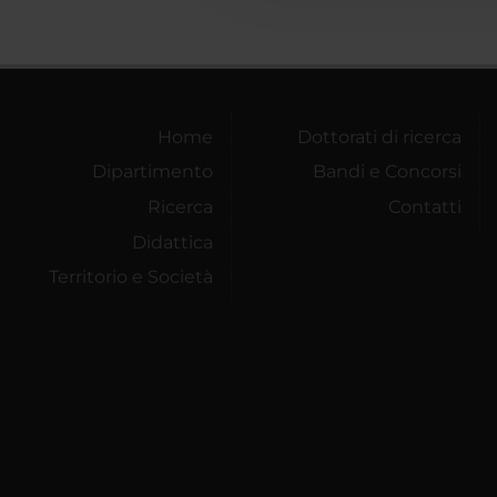
Home
Dottorati di ricerca
Dipartimento
Bandi e Concorsi
Ricerca
Contatti
Didattica
Territorio e Società