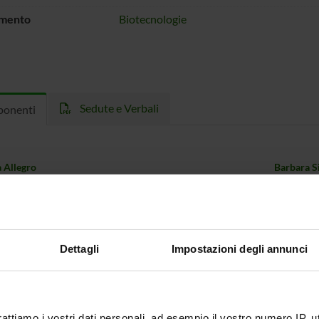
imento
Biotecnologie
Sedute e Verbali
onenti
 Allegro
Barbara 
ra Maria Bossi
Coordinatore del corso di
Davide Sl
dottorato
Sandra To
iulu
Componente
Dettagli
Impostazioni degli annunci
Maurizio 
Commisso
Componente
Giacomo 
vati
Componente
Gianni Zoc
rattiamo i vostri dati personali, ad esempio il vostro numero IP, 