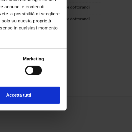
re annunci e contenuti
izzon
Rappresentante dottorandi
vete la possibilità di scegliere
s
Rappresentante dottorandi
li solo su questa proprietà
consenso in qualsiasi momento
alche metro,
Marketing
e specifiche (impronte
ezione dettagli
. Puoi
Accetta tutti
l media e per analizzare il
ostri partner che si occupano
azioni che hai fornito loro o