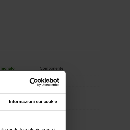
Simonato
Componente
aghenaufi
Componente
rriani
Componente
Informazioni sui cookie
Ugliano
Componente
Zapparoli
Componente
catelli
Componente
utilizzando tecnologie come i