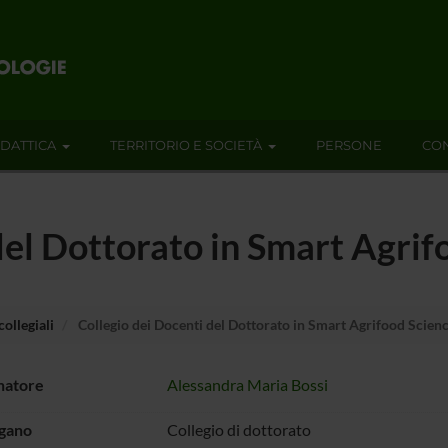
IDATTICA
TERRITORIO E SOCIETÀ
PERSONE
CON
del Dottorato in Smart Agrif
ollegiali
Collegio dei Docenti del Dottorato in Smart Agrifood Scien
natore
Alessandra Maria Bossi
rgano
Collegio di dottorato