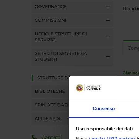
GOVERNANCE
Dipart
COMMISSIONI
UFFICI E STRUTTURE DI
SERVIZIO
Comp
SERVIZI DI SEGRETERIA
STUDENTI
Gianluca
STRUTTURE DEL DIPARTIMENTO
Alessand
BIBLIOTECHE
Marco C
SPIN OFF E AZIENDE
Consenso
Mauro 
ALTRE SEDI
Fabio Fa
Uso responsabile dei dati
Contatti
Noi e
i nostri 1022 partner
t