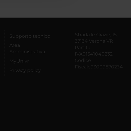
Strada le Grazie, 15,
Supporto tecnico
37134 Verona VR
Area
Partita
Amministrativa
IVA01541040232
Codice
MyUnivr
Fiscale93009870234
Privacy policy