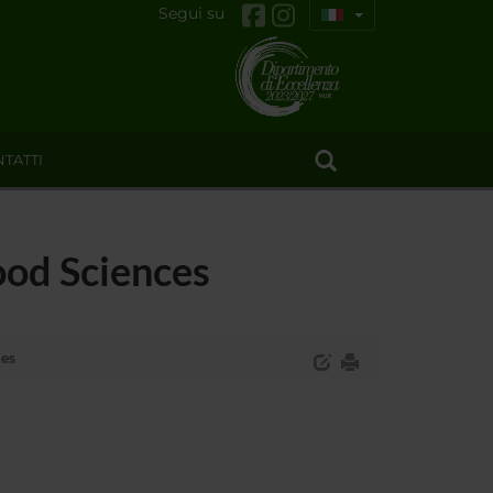
Segui su
TATTI
ood Sciences
ces