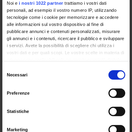
Noi e
i nostri 1022 partner
trattiamo i vostri dati
Noemi Brognara
personali, ad esempio il vostro numero IP, utilizzando
Marco Ciulu
tecnologie come i cookie per memorizzare e accedere
Componente
alle informazioni sul vostro dispositivo al fine di
Barbara Simonato
pubblicare annunci e contenuti personalizzati, misurare
Componente
gli annunci e i contenuti, ricercare il pubblico e sviluppare
Francesco Trambaioli
i servizi. Avete la possibilità di scegliere chi utilizza i
vostri dati e per quali scopi. Le vostre scelte in materia di
privacy sono applicabili solo su questa proprietà digitale
in cui avete effettuato le vostre scelte. È possibile
SEDUTE E VERBALI
Selezione
modificare o revocare il proprio consenso in qualsiasi
Necessari
del
momento dalla Dichiarazione sui cookie o facendo clic
consenso
sull'icona di attivazione della privacy.
Preferenze
ORGANIZZAZIONE
Con il tuo consenso, vorremmo anche:
raccogliere informazioni sulla tua posizione
Statistiche
GOVERNANCE
geografica, con un'approssimazione di qualche
metro,
COMMISSIONI
Marketing
Identificare il tuo dispositivo, scansionandolo