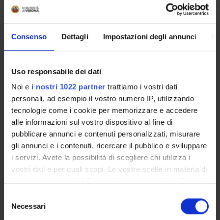
Angela Lauriola
Consenso
Dettagli
Impostazioni degli annunci
In
SEDUTE E VERBALI
Uso responsabile dei dati
Noi e
i nostri 1022 partner
trattiamo i vostri dati
ORGANIZZAZIONE
personali, ad esempio il vostro numero IP, utilizzando
tecnologie come i cookie per memorizzare e accedere
GOVERNANCE
alle informazioni sul vostro dispositivo al fine di
pubblicare annunci e contenuti personalizzati, misurare
COMMISSIONI
gli annunci e i contenuti, ricercare il pubblico e sviluppare
i servizi. Avete la possibilità di scegliere chi utilizza i
UFFICI E STRUTTURE DI SERVIZIO
vostri dati e per quali scopi. Le vostre scelte in materia di
privacy sono applicabili solo su questa proprietà digitale
SERVIZI DI SEGRETERIA STUDENTI
in cui avete effettuato le vostre scelte. È possibile
Selezione
modificare o revocare il proprio consenso in qualsiasi
Necessari
del
STRUTTURE DEL DIPARTIMENTO
momento dalla Dichiarazione sui cookie o facendo clic
consenso