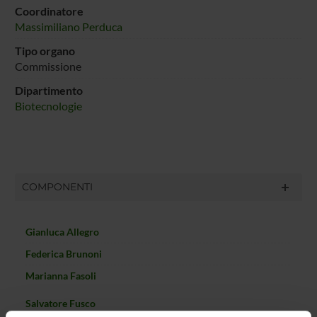
Coordinatore
Massimiliano Perduca
Tipo organo
Commissione
Dipartimento
Biotecnologie
COMPONENTI
Gianluca Allegro
Federica Brunoni
Marianna Fasoli
Salvatore Fusco