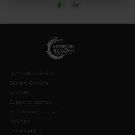
nostri partner che si occupano di analisi dei dati web,
pubblicità e social media, i quali potrebbero combinarle
con altre informazioni che hai fornito loro o che hanno
raccolto dal tuo utilizzo dei loro servizi.
Dottorati di ricerca
Bandi e Concorsi
Contatti
Supporto tecnico
Area Amministrativa
MyUnivr
Privacy policy