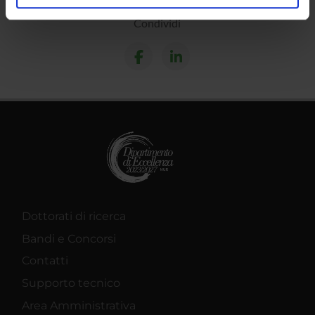
analizzare il nostro traffico. Condividiamo inoltre
Condividi
informazioni sul modo in cui utilizzi il nostro sito con i
nostri partner che si occupano di analisi dei dati web,
pubblicità e social media, i quali potrebbero combinarle
con altre informazioni che hai fornito loro o che hanno
raccolto dal tuo utilizzo dei loro servizi.
Dottorati di ricerca
Bandi e Concorsi
Contatti
Supporto tecnico
Area Amministrativa