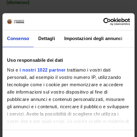
(dismesso)
Consenso
Dettagli
Impostazioni degli annunci
In
Presentazione
Come iscriversi
Uso responsabile dei dati
Insegnamenti
Noi e
i nostri 1022 partner
trattiamo i vostri dati
Calendario didattico
personali, ad esempio il vostro numero IP, utilizzando
Orario lezioni
tecnologie come i cookie per memorizzare e accedere
Piani didattici
alle informazioni sul vostro dispositivo al fine di
Calendario esami
pubblicare annunci e contenuti personalizzati, misurare
Bacheca avvisi
gli annunci e i contenuti, ricercare il pubblico e sviluppare
Proposte tesi e stage
i servizi. Avete la possibilità di scegliere chi utilizza i
vostri dati e per quali scopi. Le vostre scelte in materia di
Organi collegiali e di governo
privacy sono applicabili solo su questa proprietà digitale
Docenti
in cui avete effettuato le vostre scelte. È possibile