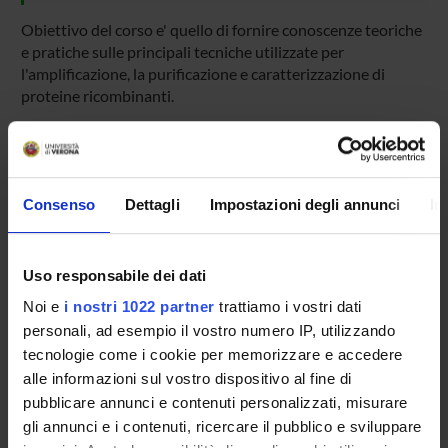
Obiettivo del corso e' quello di fornire conoscenze teoriche
e pratiche sulle principali tecniche utilizzate per
l'amplificazione, la purificazione e caratterizzazione di
proteine ricombinanti.
PROGRAMMA
Consenso
Dettagli
Impostazioni degli annunci
In
CLONAGGIO: Scelta della proteina. Scelta del sistema di
espressione. Scelta del vettore. Strategia di clonaggio.
ESPRESSIONE :
Uso responsabile dei dati
Espressione in E.coli : ottimizzazione dei livelli di
espressione; miglioramento della solubilita’; miglioramento
Noi e
i nostri 1022 partner
trattiamo i vostri dati
della stabilita’; diminuzione della tossicita’ . Co-espressione.
personali, ad esempio il vostro numero IP, utilizzando
Proteine di fusione: GST, (His)6 : vantaggi e svantaggi
tecnologie come i cookie per memorizzare e accedere
Espressione in cellule di insetto/ baculovirus.
alle informazioni sul vostro dispositivo al fine di
Espressione in lievito
pubblicare annunci e contenuti personalizzati, misurare
PURIFICAZIONE:
gli annunci e i contenuti, ricercare il pubblico e sviluppare
Estrazione e chiarificazione . Cromatografia. Conservazione