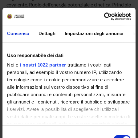
covalente. Ruolo dell’energia potenziale e cinetica. Principio
variazionale. Equazioni secolari. Applicazioni del metodo
LCAO (combinazioni lineari degli orbitali atomici) alle
molecole diatomiche. Orbitali leganti e antileganti. Funzioni
d’onda ed energia. Significato fisico degli integrali di
Consenso
Dettagli
Impostazioni degli annunci
In
sovrapposizione, di risonanza e di Coulomb. Orbitali
molecolari delle molecole diatomiche. Livelli di Energia.
Configurazione elettronica delle molecole. Regole di Hund.
Uso responsabile dei dati
Legami doppi e tripli. Molecole diatomiche eteronucleari.
Noi e
i nostri 1022 partner
trattiamo i vostri dati
Molecole poliatomiche. Ibridizzazione. Elettroni non
leganti. Geometria degli orbitali. Esempio: il legame
personali, ad esempio il vostro numero IP, utilizzando
peptidico. Momento dipolare. Definizione e unità di misura.
tecnologie come i cookie per memorizzare e accedere
Momento dipolare indotto. Polarizzabilità. Equazione di
alle informazioni sul vostro dispositivo al fine di
Debye. Forze non covalenti. Curva potenziale. Origine delle
pubblicare annunci e contenuti personalizzati, misurare
forze di attrazione e repulsione. Elio. Raggi di Van der
gli annunci e i contenuti, ricercare il pubblico e sviluppare
Waals. Significato fisico.
i servizi. Avete la possibilità di scegliere chi utilizza i
vostri dati e per quali scopi. Le vostre scelte in materia di
privacy sono applicabili solo su questa proprietà digitale
Introduzione alla Spettroscopia: Interazione della luce con
in cui avete effettuato le vostre scelte. È possibile
la materia. Panorama generale. Legge di Lambert-Beer.
Selezione