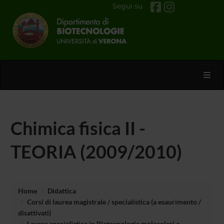
Segui su
Toggl
Chimica fisica II -
TEORIA (2009/2010)
Home
Didattica
Corsi di laurea magistrale / specialistica (a esaurimento /
disattivati)
Laurea specialistica in Biotecnologie molecolari e