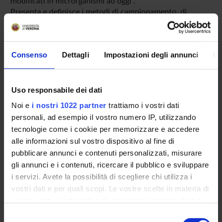
modificati in microrganismi ad oggi .
Presenta e definisce i metodi di campionamento, di
rilevazione e quantificazione previsti dalle analisi ufficiali.
PROGRAMMA
Consenso
Dettagli
Impostazioni degli annunci
In
MGM e legislazione
Uso responsabile dei dati
La definizione
I caratteri geneticamente modificati
Noi e
i nostri 1022 partner
trattiamo i vostri dati
Le notifiche di rilascio
personali, ad esempio il vostro numero IP, utilizzando
Metodi di monitoraggio degli MGM
tecnologie come i cookie per memorizzare e accedere
Tecniche di Rilevazione e Quantificazione degli MGM:
alle informazioni sul vostro dispositivo al fine di
Metodi basati sul DNA, Metodi basati sulle Proteine,
pubblicare annunci e contenuti personalizzati, misurare
Metodi diversi
gli annunci e i contenuti, ricercare il pubblico e sviluppare
Valutazione del rischio per le attività che coinvolgono
i servizi. Avete la possibilità di scegliere chi utilizza i
l’uso di MGM
vostri dati e per quali scopi. Le vostre scelte in materia di
Problematiche relative al trasferimento genico orizzontale
privacy sono applicabili solo su questa proprietà digitale
nei microrganismi.
Esempi di applicazioni di MGM nel settore agro-
in cui avete effettuato le vostre scelte. È possibile
Selezione