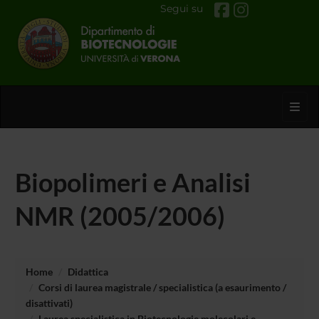
Segui su
Toggl
Biopolimeri e Analisi
NMR (2005/2006)
Home
Didattica
Corsi di laurea magistrale / specialistica (a esaurimento /
disattivati)
Laurea specialistica in Biotecnologie molecolari e