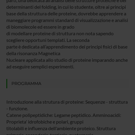
parti, una dedicata all’analisi delle strutture proteiche e dei
determinanti del folding, in cui lo studente, oltre ai principi
base della struttura delle proteine, dovrebbe apprendere a
maneggiare programmi standard di visualizzazione e analisi
di biomolecole ed essere in grado
di modellare proteine di struttura non nota sapendo
scegliere opportuni templati. La seconda
parte è dedicata all’apprendimento dei principi fisici di base
della risonanza Magnetica
Nucleare applicata allo studio di proteine imparando anche
ad eseguire semplici esperimenti.
PROGRAMMA
Introduzione alla strutura di proteine: Sequenze - struttura
- funzione.
Catene polipeptidiche: Legame peptidico. Amminoacidi:
Proprieta' idrofobiche e polari, gruppi
titolabili e influenza dell'ambiente proteico. Struttura
primaria, secondaria, terziaria, quaternaria.