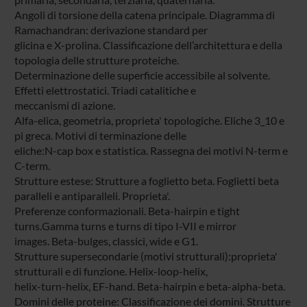
Angoli di torsione della catena principale. Diagramma di
Ramachandran: derivazione standard per
glicina e X-prolina. Classificazione dell’architettura e della
topologia delle strutture proteiche.
Determinazione delle superficie accessibile al solvente.
Effetti elettrostatici. Triadi catalitiche e
meccanismi di azione.
Alfa-elica, geometria, proprieta' topologiche. Eliche 3_10 e
pi greca. Motivi di terminazione delle
eliche:N-cap box e statistica. Rassegna dei motivi N-term e
C-term.
Strutture estese: Strutture a foglietto beta. Foglietti beta
paralleli e antiparalleli. Proprieta'.
Preferenze conformazionali. Beta-hairpin e tight
turns.Gamma turns e turns di tipo I-VII e mirror
images. Beta-bulges, classici, wide e G1.
Strutture supersecondarie (motivi strutturali):proprieta'
strutturali e di funzione. Helix-loop-helix,
helix-turn-helix, EF-hand. Beta-hairpin e beta-alpha-beta.
Domini delle proteine: Classificazione dei domini. Strutture