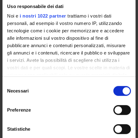
Uso responsabile dei dati
Noi e
i nostri 1022 partner
trattiamo i vostri dati
personali, ad esempio il vostro numero IP, utilizzando
tecnologie come i cookie per memorizzare e accedere
alle informazioni sul vostro dispositivo al fine di
pubblicare annunci e contenuti personalizzati, misurare
gli annunci e i contenuti, ricercare il pubblico e sviluppare
i servizi. Avete la possibilità di scegliere chi utilizza i
vostri dati e per quali scopi. Le vostre scelte in materia di
privacy sono applicabili solo su questa proprietà digitale
in cui avete effettuato le vostre scelte. È possibile
Selezione
modificare o revocare il proprio consenso in qualsiasi
Necessari
del
momento dalla Dichiarazione sui cookie o facendo clic
consenso
sull'icona di attivazione della privacy.
Preferenze
Con il tuo consenso, vorremmo anche:
ORGANIZZAZIONE
raccogliere informazioni sulla tua posizione
Statistiche
geografica, con un'approssimazione di qualche
GOVERNANCE