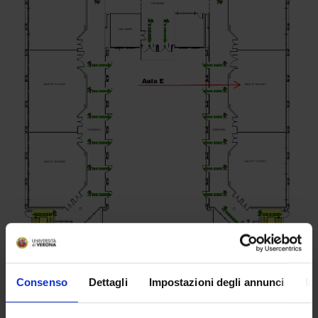
LUOGHI DI INTERESSE
Consenso
Dettagli
Impostazioni degli annunci
In