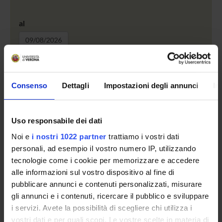
al
Cerca
Archivio ultimi due anni
Consenso
Dettagli
Impostazioni degli annunci
In
Uso responsabile dei dati
Noi e
i nostri 1022 partner
trattiamo i vostri dati
personali, ad esempio il vostro numero IP, utilizzando
Nessuna iniziativa in corso.
tecnologie come i cookie per memorizzare e accedere
alle informazioni sul vostro dispositivo al fine di
pubblicare annunci e contenuti personalizzati, misurare
gli annunci e i contenuti, ricercare il pubblico e sviluppare
ORGANIZZAZIONE
i servizi. Avete la possibilità di scegliere chi utilizza i
GOVERNANCE
vostri dati e per quali scopi. Le vostre scelte in materia di