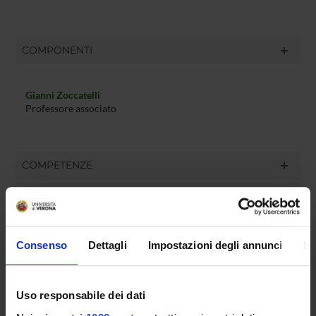
COMPONENTI
Gianni Zoccatelli
Professore associato
COMPETENZE
PROGETTI
Consenso
Dettagli
Impostazioni degli annunci
In
ATTIVITÀ
Uso responsabile dei dati
AREE DI RICERCA