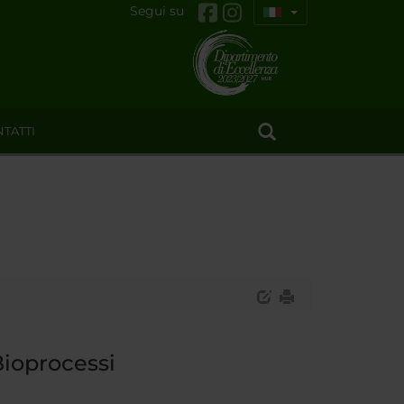
Segui su
TATTI
Bioprocessi