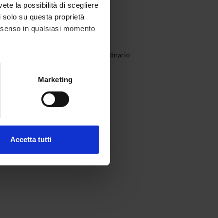
vete la possibilità di scegliere
li solo su questa proprietà
consenso in qualsiasi momento
zonella
Professore ordinario
alche metro,
Marketing
e specifiche (impronte
ezione dettagli
. Puoi
Accetta tutti
l media e per analizzare il
ostri partner che si occupano
azioni che hai fornito loro o