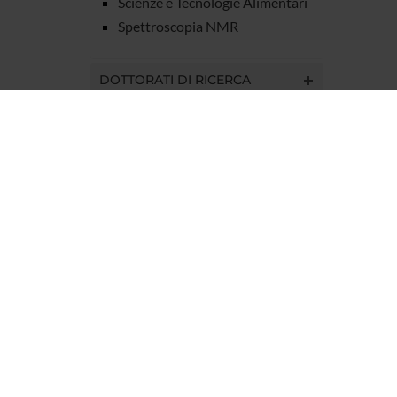
Scienze e Tecnologie Alimentari
Spettroscopia NMR
DOTTORATI DI RICERCA
STRUTTURE
BIBLIOTECHE
SPIN OFF E AZIENDE
Contatti
Persone
Luoghi
Calendario