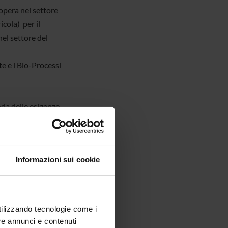
opera nel settore
icola) per il
el settore del
te e i Bio-Processi
nda delle esigenze,
spetti di base e
alla soluzione di
Informazioni sui cookie
utilizzando tecnologie come i
re annunci e contenuti