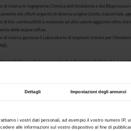
o di ricerca in Ingegneria Chimica dell'Ambiente e dei Bioprocessi 
tamento dei rifiuti organici di diversa origine (civile, industriale, agr
 di bio-combustibili o molecole ad alto valore aggiunto oltre che n
ento delle acque reflue.
o di ricerca gestisce il Laboratorio di Impianti chimici per l'Ambien
AB).
ità condotte si sviluppano lungo due direttrice distinte ma, a seco
abili:
irata allo sviluppo di nuovi impianti/processi anche considerando a
ta da enti di ricerca pubblici (EU, Ministeri, Regione) l'altra mirata 
Dettagli
Impostazioni degli annunci
atiche applicative e finanziata in genere da aziende private
nti
David Bolzonella
rattiamo i vostri dati personali, ad esempio il vostro numero IP, 
dere alle informazioni sul vostro dispositivo al fine di pubblica