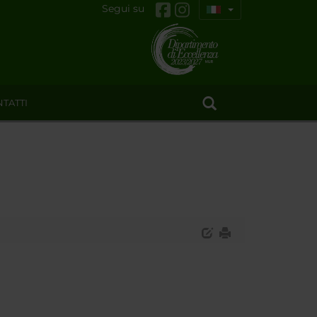
Segui su
TATTI