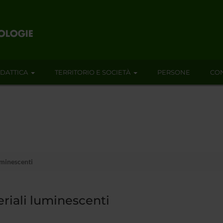
IDATTICA
TERRITORIO E SOCIETÀ
PERSONE
CON
uminescenti
riali luminescenti