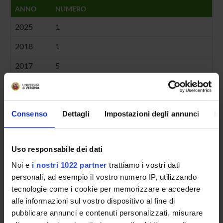
ANNO
NUMERO
2025
1
2018
1
2017
5
2014
1
Consenso
Dettagli
Impostazioni degli annunci
In
Contatti
Uso responsabile dei dati
Persone
Noi e
i nostri 1022 partner
trattiamo i vostri dati
Luoghi
personali, ad esempio il vostro numero IP, utilizzando
Calendario
tecnologie come i cookie per memorizzare e accedere
alle informazioni sul vostro dispositivo al fine di
pubblicare annunci e contenuti personalizzati, misurare